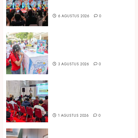
dan Pariwisata Berkualitas, Fun
Asia Expo 2026 Resmi Digelar
6 AGUSTUS 2026
0
Susu Tango Kido Luncurkan Susu
Full Cream Fresh Milk Tanpa
Tambahan Sukrosa
3 AGUSTUS 2026
0
Hadir di Inagritech 2026, Pupuk
Hayati Dinosaurus Tawarkan
Solusi Pembenah Tanah Berbasis
Bio-Teknologi
1 AGUSTUS 2026
0