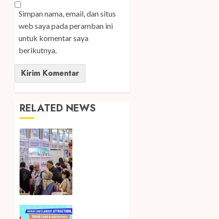
Simpan nama, email, dan situs
web saya pada peramban ini
untuk komentar saya
berikutnya.
RELATED NEWS
Temukan
Ribuan
Mainan
dan
Produk
Bayi
dari
Seluruh
Dorong