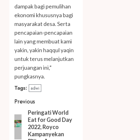
dampak bagi pemulihan
ekonomi khususnya bagi
masyarakat desa. Serta
pencapaian-pencapaian
lain yang membuat kami
yakin, yakin haqqul yaqin
untuk terus melanjutkan
perjuangan ini,”
pungkasnya.
Tags:
adwi
Post
Previous
navigation
Previous
Peringati World
Eat for Good Day
post:
2022, Royco
Kampanyekan