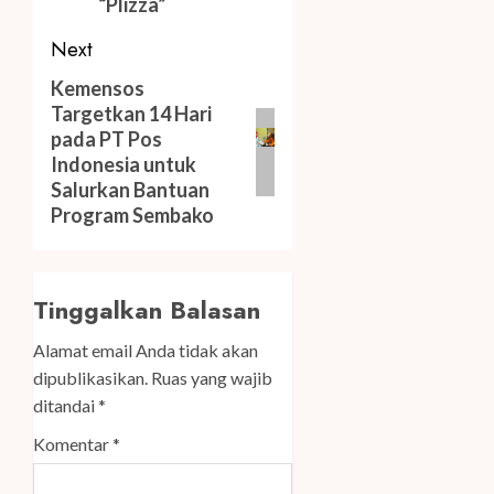
“Plizza”
Next
Next
Kemensos
Targetkan 14 Hari
post:
pada PT Pos
Indonesia untuk
Salurkan Bantuan
Program Sembako
Tinggalkan Balasan
Alamat email Anda tidak akan
dipublikasikan.
Ruas yang wajib
ditandai
*
Komentar
*