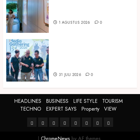
ARTOTEL Living World Grand
Wisata Bekasi Gelar Pameran
Bertajuk “Melahirkan Teman”
1 AGUSTUS 2026
0
Perkuat Posisi sebagai Bank
Digital yang Sehat dan Tepercaya,
BNC Bukukan Laba Rp294,85
Miliar pada Semester I 2026
31 JULI 2026
0
HEADLINES
BUSINESS
LIFE STYLE
TOURISM
TECHNO
EXPERT SAYS
Property
VIEW
HEADLINES
BUSINESS
LIFE
TOURISM
TECHNO
EXPERT
Property
VIEW
STYLE
SAYS
|
ChromeNews
by AF themes.