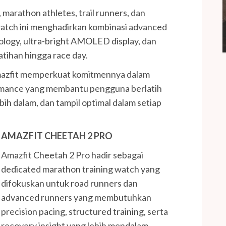
marathon athletes, trail runners, dan
atch ini menghadirkan kombinasi advanced
ology, ultra-bright AMOLED display, dan
tihan hingga race day.
Amazfit memperkuat komitmennya dalam
mance yang membantu pengguna berlatih
bih dalam, dan tampil optimal dalam setiap
AMAZFIT CHEETAH 2 PRO
Amazfit Cheetah 2 Pro hadir sebagai
dedicated marathon training watch yang
difokuskan untuk road runners dan
advanced runners yang membutuhkan
precision pacing, structured training, serta
recovery insight yang lebih mendalam.