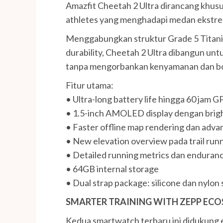
Amazfit Cheetah 2 Ultra dirancang khusu
athletes yang menghadapi medan ekstrem 
Menggabungkan struktur Grade 5 Titanium
durability, Cheetah 2 Ultra dibangun un
tanpa mengorbankan kenyamanan dan b
Fitur utama:
• Ultra-long battery life hingga 60 jam
• 1.5-inch AMOLED display dengan brigh
• Faster offline map rendering dan adva
• New elevation overview pada trail ru
• Detailed running metrics dan enduran
• 64GB internal storage
• Dual strap package: silicone dan nylon 
SMARTER TRAINING WITH ZEPP EC
Kedua smartwatch terbaru ini didukun