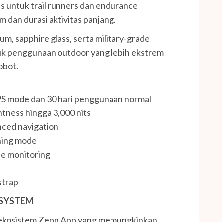
s untuk trail runners dan endurance
dan durasi aktivitas panjang.
, sapphire glass, serta military-grade
tuk penggunaan outdoor yang lebih ekstrem
obot.
 GPS mode dan 30 hari penggunaan normal
tness hingga 3,000 nits
nced navigation
nning mode
ce monitoring
strap
OSYSTEM
g ekosistem Zepp App yang memungkinkan