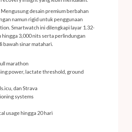
Mengusung desain premium berbahan
ringan namun rigid untuk penggunaan
ion. Smartwatch ini dilengkapi layar 1.32-
ingga 3,000 nits serta perlindungan
di bawah sinar matahari.
full marathon
ing power, lactate threshold, ground
s.icu, dan Strava
tioning systems
cal usage hingga 20 hari