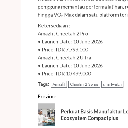
pengguna memantau performa latihan, reco
hingga VO₂ Max dalam satu platform teri
Ketersediaan :
Amazfit Cheetah 2 Pro
• Launch Date: 10 June 2026
• Price: IDR 7,799,000
Amazfit Cheetah 2 Ultra
• Launch Date: 10 June 2026
• Price: IDR 10,499,000
Tags:
Amazfit
Cheetah 2 Series
smartwatch
Post
Previous
navigation
Previous
Perkuat Basis Manufaktur Lo
post:
Ecosystem Compactplus