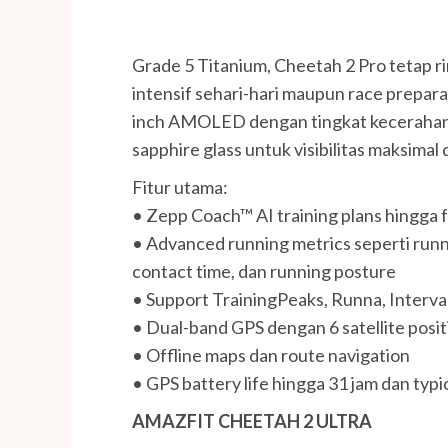
Grade 5 Titanium, Cheetah 2 Pro tetap 
intensif sehari-hari maupun race preparat
inch AMOLED dengan tingkat kecerahan h
sapphire glass untuk visibilitas maksimal 
Fitur utama:
• Zepp Coach™ AI training plans hingga 
• Advanced running metrics seperti runn
contact time, dan running posture
• Support TrainingPeaks, Runna, Interval
• Dual-band GPS dengan 6 satellite posi
• Offline maps dan route navigation
• GPS battery life hingga 31 jam dan typi
AMAZFIT CHEETAH 2 ULTRA