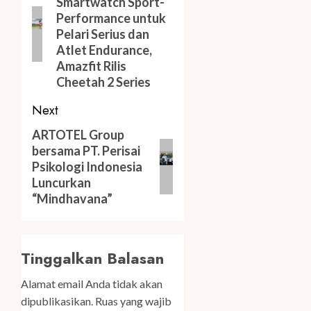
Smartwatch Sport-
post:
Performance untuk
Pelari Serius dan
Atlet Endurance,
Amazfit Rilis
Cheetah 2 Series
Next
Next
ARTOTEL Group
bersama PT. Perisai
post:
Psikologi Indonesia
Luncurkan
“Mindhavana”
Tinggalkan Balasan
Alamat email Anda tidak akan
dipublikasikan.
Ruas yang wajib