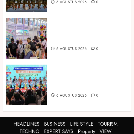
6 AGUSTUS 2026
0
Temukan Ribuan Mainan dan
Produk Bayi dari Seluruh Dunia di
IBTE 2026
6 AGUSTUS 2026
0
Dorong Investasi Taman Rekreasi
dan Pariwisata Berkualitas, Fun
Asia Expo 2026 Resmi Digelar
6 AGUSTUS 2026
0
HEADLINES
BUSINESS
LIFE STYLE
TOURISM
TECHNO
EXPERT SAYS
Property
VIEW