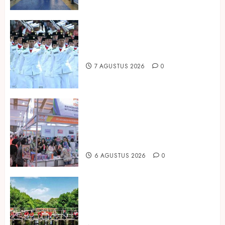
Songkok BHS dan Atlas Kembali
Hadirkan Edisi Paskibraka
7 AGUSTUS 2026
0
Kembali Hadir di Jakarta, IGHE
2026 Jadi Gerbang Inovasi dan
Peluang Bisnis Industri Gifts dan
Housewares Asia Tenggara
6 AGUSTUS 2026
0
Peringati Hari Mangrove Sedunia,
Prudential Indonesia Tanam 5.500
Mangrove