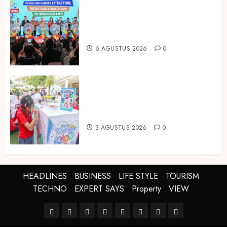
Dorong Investasi Taman Rekreasi
dan Pariwisata Berkualitas, Fun
Asia Expo 2026 Resmi Digelar
6 AGUSTUS 2026
0
Susu Tango Kido Luncurkan Susu
Full Cream Fresh Milk Tanpa
Tambahan Sukrosa
3 AGUSTUS 2026
0
HEADLINES
BUSINESS
LIFE STYLE
TOURISM
TECHNO
EXPERT SAYS
Property
VIEW
HEADLINES
BUSINESS
LIFE
TOURISM
TECHNO
EXPERT
Property
VIEW
STYLE
SAYS