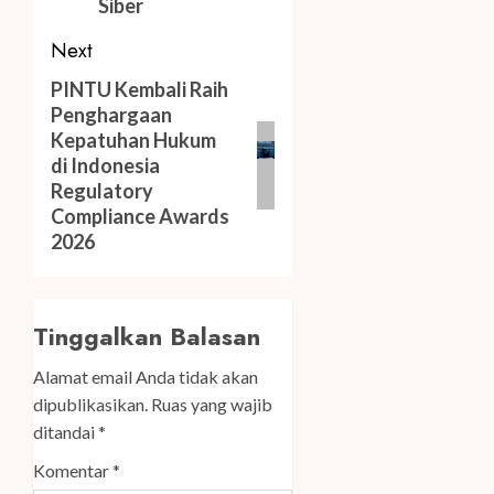
Siber
Next
Next
PINTU Kembali Raih
Penghargaan
post:
Kepatuhan Hukum
di Indonesia
Regulatory
Compliance Awards
2026
Tinggalkan Balasan
Alamat email Anda tidak akan
dipublikasikan.
Ruas yang wajib
ditandai
*
Komentar
*