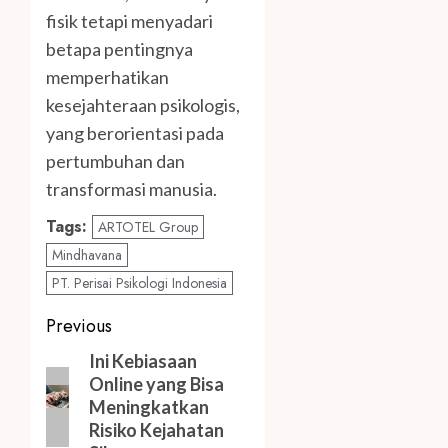
fisik tetapi menyadari
betapa pentingnya
memperhatikan
kesejahteraan psikologis,
yang berorientasi pada
pertumbuhan dan
transformasi manusia.
Tags:
ARTOTEL Group
Mindhavana
PT. Perisai Psikologi Indonesia
Post
Previous
navigation
Previous
Ini Kebiasaan
Online yang Bisa
post:
Meningkatkan
Risiko Kejahatan