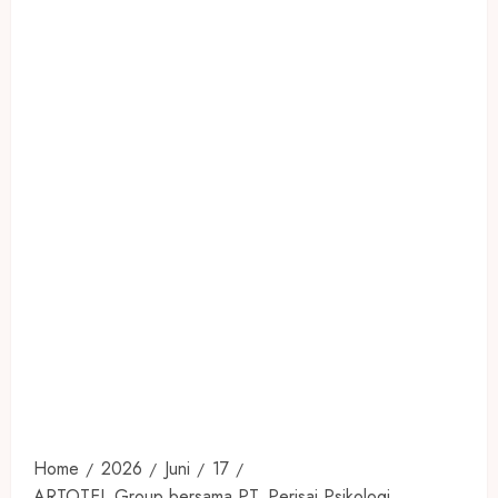
Home
2026
Juni
17
ARTOTEL Group bersama PT. Perisai Psikologi