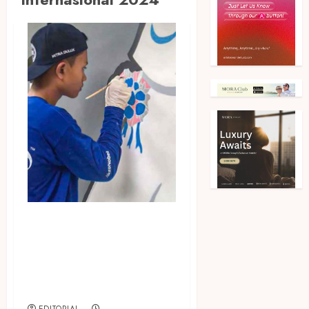
Berdayakan Kaum Muda,
AkzoNobel dan SOS
Children’s Villages Indonesia
Rayakan Hari Remaja
Internasional 2024