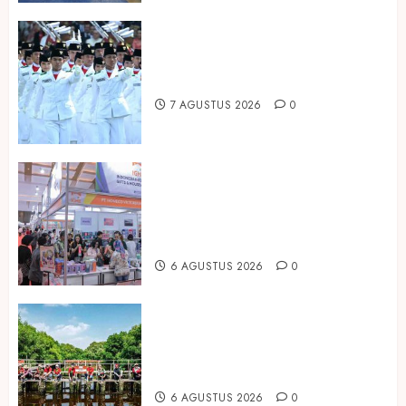
Songkok BHS dan Atlas Kembali
Hadirkan Edisi Paskibraka
7 AGUSTUS 2026
0
Kembali Hadir di Jakarta, IGHE
2026 Jadi Gerbang Inovasi dan
Peluang Bisnis Industri Gifts dan
Housewares Asia Tenggara
6 AGUSTUS 2026
0
Peringati Hari Mangrove Sedunia,
Prudential Indonesia Tanam 5.500
Mangrove
6 AGUSTUS 2026
0