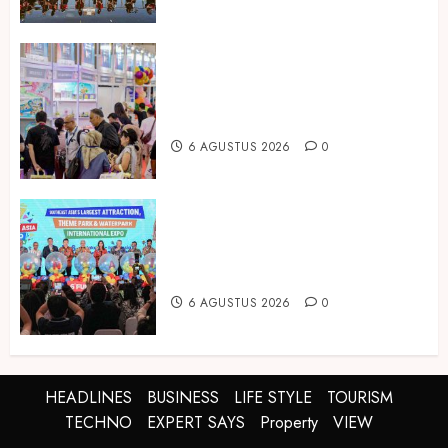
Temukan Ribuan Mainan dan
Produk Bayi dari Seluruh Dunia di
IBTE 2026
6 AGUSTUS 2026
0
Dorong Investasi Taman Rekreasi
dan Pariwisata Berkualitas, Fun
Asia Expo 2026 Resmi Digelar
6 AGUSTUS 2026
0
HEADLINES
BUSINESS
LIFE STYLE
TOURISM
TECHNO
EXPERT SAYS
Property
VIEW