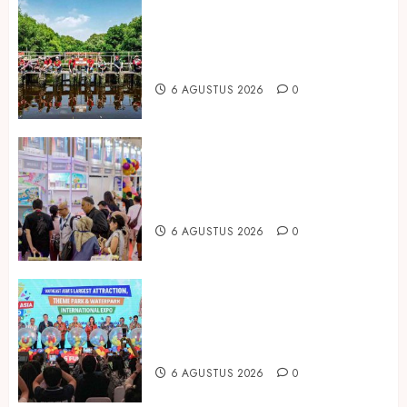
Peringati Hari Mangrove Sedunia,
Prudential Indonesia Tanam 5.500
Mangrove
6 AGUSTUS 2026
0
Temukan Ribuan Mainan dan
Produk Bayi dari Seluruh Dunia di
IBTE 2026
6 AGUSTUS 2026
0
Dorong Investasi Taman Rekreasi
dan Pariwisata Berkualitas, Fun
Asia Expo 2026 Resmi Digelar
6 AGUSTUS 2026
0