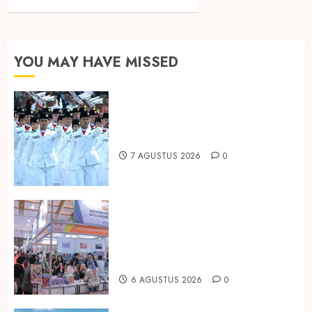
YOU MAY HAVE MISSED
Songkok BHS dan Atlas Kembali
Hadirkan Edisi Paskibraka
7 AGUSTUS 2026
0
Kembali Hadir di Jakarta, IGHE
2026 Jadi Gerbang Inovasi dan
Peluang Bisnis Industri Gifts dan
Housewares Asia Tenggara
6 AGUSTUS 2026
0