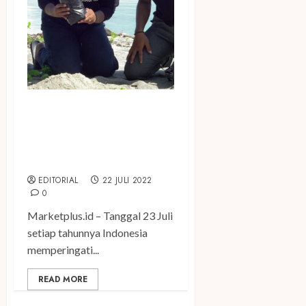
Peringati Hari Anak Nasional
2022, Save The Children
Dorong Ketahanan Anak &
Keluarga
EDITORIAL
22 JULI 2022
0
Marketplus.id – Tanggal 23 Juli
setiap tahunnya Indonesia
memperingati...
READ MORE