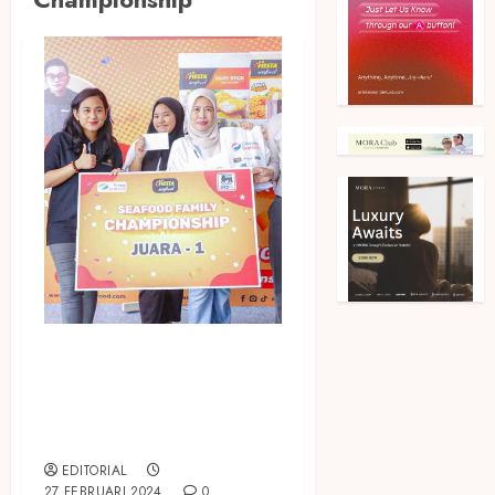
Ajak Keluarga Masak Olahan
Seafood, Fiesta Seafood
Gelar Program “Seafood
Family Championship”
EDITORIAL
27 FEBRUARI 2024
0