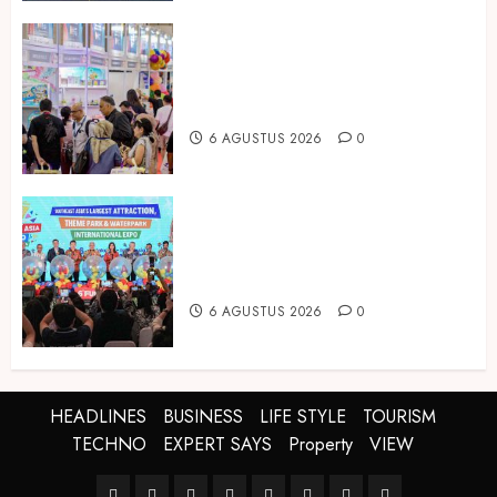
Temukan Ribuan Mainan dan
Produk Bayi dari Seluruh Dunia di
IBTE 2026
6 AGUSTUS 2026
0
Dorong Investasi Taman Rekreasi
dan Pariwisata Berkualitas, Fun
Asia Expo 2026 Resmi Digelar
6 AGUSTUS 2026
0
HEADLINES
BUSINESS
LIFE STYLE
TOURISM
TECHNO
EXPERT SAYS
Property
VIEW
HEADLINES
BUSINESS
LIFE
TOURISM
TECHNO
EXPERT
Property
VIEW