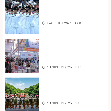
Songkok BHS dan Atlas Kembali
Hadirkan Edisi Paskibraka
7 AGUSTUS 2026
0
Kembali Hadir di Jakarta, IGHE
2026 Jadi Gerbang Inovasi dan
Peluang Bisnis Industri Gifts dan
Housewares Asia Tenggara
6 AGUSTUS 2026
0
Peringati Hari Mangrove Sedunia,
Prudential Indonesia Tanam 5.500
Mangrove
6 AGUSTUS 2026
0