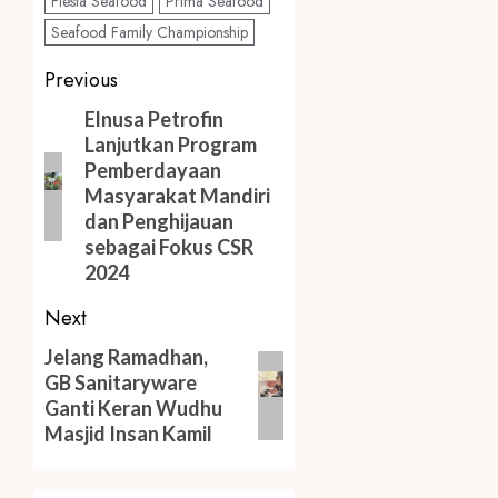
Fiesta Seafood
Prima Seafood
Seafood Family Championship
Post
Previous
navigation
Previous
Elnusa Petrofin
Lanjutkan Program
post:
Pemberdayaan
Masyarakat Mandiri
dan Penghijauan
sebagai Fokus CSR
2024
Next
Next
Jelang Ramadhan,
GB Sanitaryware
post:
Ganti Keran Wudhu
Masjid Insan Kamil