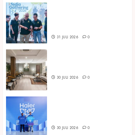
Perkuat Posisi sebagai Bank
Digital yang Sehat dan Tepercaya,
BNC Bukukan Laba Rp294,85
Miliar pada Semester I 2026
31 JULI 2026
0
Temukan Ruang untuk Terhubung
di ARTOTEL Casa Hangtuah
30 JULI 2026
0
Dukung Pembinaan Talenta Muda
Sepak Bola, Haier Indonesia Gelar
Haier Cup Indonesia 2026
30 JULI 2026
0