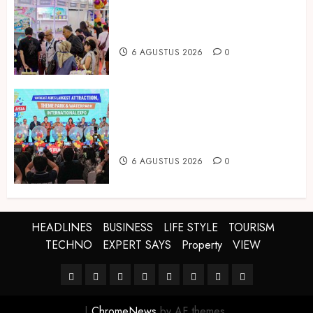
Temukan Ribuan Mainan dan
Produk Bayi dari Seluruh Dunia di
IBTE 2026
6 AGUSTUS 2026
0
Dorong Investasi Taman Rekreasi
dan Pariwisata Berkualitas, Fun
Asia Expo 2026 Resmi Digelar
6 AGUSTUS 2026
0
HEADLINES
BUSINESS
LIFE STYLE
TOURISM
TECHNO
EXPERT SAYS
Property
VIEW
HEADLINES
BUSINESS
LIFE
TOURISM
TECHNO
EXPERT
Property
VIEW
STYLE
SAYS
|
ChromeNews
by AF themes.