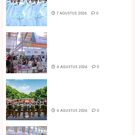
Hadirkan Edisi Paskibraka
7 AGUSTUS 2026
0
Kembali Hadir di Jakarta, IGHE
2026 Jadi Gerbang Inovasi dan
Peluang Bisnis Industri Gifts dan
Housewares Asia Tenggara
6 AGUSTUS 2026
0
Peringati Hari Mangrove Sedunia,
Prudential Indonesia Tanam 5.500
Mangrove
6 AGUSTUS 2026
0