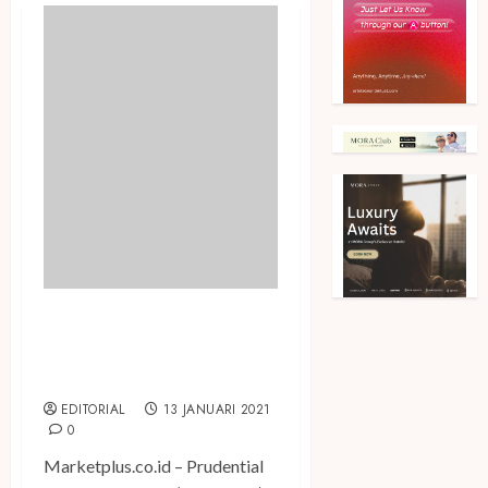
Prudential Gandeng Grup K-
pop SuperM Kampanyekan
We DO Well Together
EDITORIAL
13 JANUARI 2021
0
Marketplus.co.id – Prudential