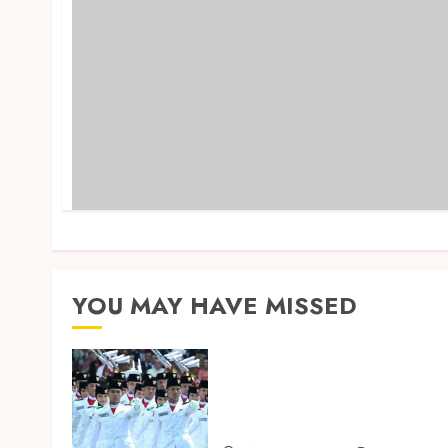
YOU MAY HAVE MISSED
Songkok BHS dan Atlas
Kembali Hadirkan Edisi
Paskibraka