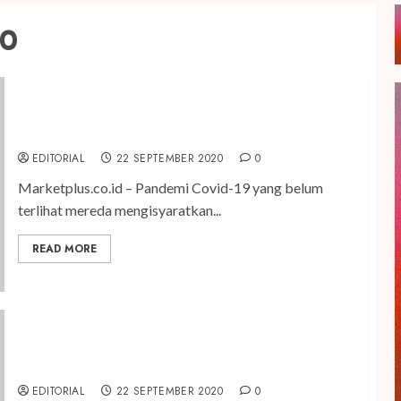
20
Tiga Film Manusia Kloning yang Wajib Ditonton
Saat Di Ruma Aja
EDITORIAL
22 SEPTEMBER 2020
0
Marketplus.co.id – Pandemi Covid-19 yang belum
terlihat mereda mengisyaratkan...
READ MORE
Wujudkan Indonesia Bebas Sampah 2030, Program
Dropbox Sampah Kemasan Dirilis
EDITORIAL
22 SEPTEMBER 2020
0