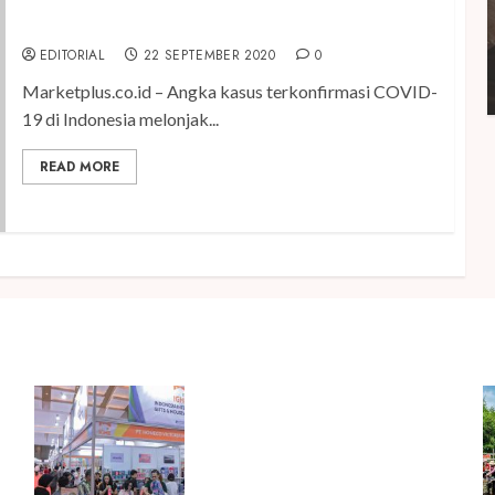
Generali Bayarkan Klaim COVID-19 Rp 10,9 Milyar
EDITORIAL
22 SEPTEMBER 2020
0
Marketplus.co.id – Angka kasus terkonfirmasi COVID-
19 di Indonesia melonjak...
READ MORE
Kembali Hadir di Jakarta, IGHE
2026 Jadi Gerbang Inovasi dan
Peluang Bisnis Industri Gifts
dan Housewares Asia Tenggara