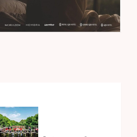
Peringati Hari Mangrove
Sedunia, Prudential Indonesia
Tanam 5.500 Mangrove