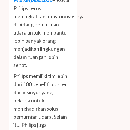
Marketplus.co.id
– Royal
Philips terus
meningkatkan upaya inovasinya
di bidang pemurnian
udara untuk
membantu
lebih banyak orang
menjadikan lingkungan
dalam ruangan lebih
sehat.
Philips memiliki tim lebih
dari 100 peneliti, dokter
dan insinyur yang
bekerja untuk
menghadirkan solusi
pemurnian udara. Selain
itu, Philips juga