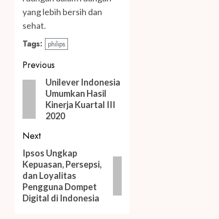
yang lebih bersih dan
sehat.
Tags:
philips
Post
Previous
navigation
Previous
Unilever Indonesia
Umumkan Hasil
post:
Kinerja Kuartal III
2020
Next
Next
Ipsos Ungkap
Kepuasan, Persepsi,
post:
dan Loyalitas
Pengguna Dompet
Digital di Indonesia