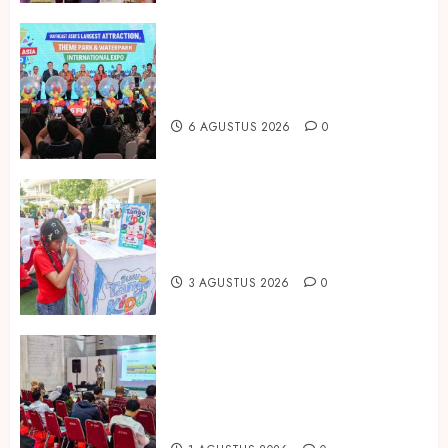
Dorong Investasi Taman Rekreasi
dan Pariwisata Berkualitas, Fun
Asia Expo 2026 Resmi Digelar
6 AGUSTUS 2026
0
Susu Tango Kido Luncurkan Susu
Full Cream Fresh Milk Tanpa
Tambahan Sukrosa
3 AGUSTUS 2026
0
Hadir di Inagritech 2026, Pupuk
Hayati Dinosaurus Tawarkan
Solusi Pembenah Tanah Berbasis
Bio-Teknologi