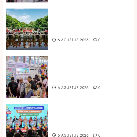
Peringati Hari Mangrove Sedunia,
Prudential Indonesia Tanam 5.500
Mangrove
6 AGUSTUS 2026
0
Temukan Ribuan Mainan dan
Produk Bayi dari Seluruh Dunia di
IBTE 2026
6 AGUSTUS 2026
0
Dorong Investasi Taman Rekreasi
dan Pariwisata Berkualitas, Fun
Asia Expo 2026 Resmi Digelar
6 AGUSTUS 2026
0