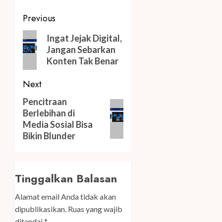
Post
Previous
navigation
Previous
Ingat Jejak Digital,
post:
Jangan Sebarkan
Konten Tak Benar
Next
Next
Pencitraan
Berlebihan di
post:
Media Sosial Bisa
Bikin Blunder
Tinggalkan Balasan
Alamat email Anda tidak akan
dipublikasikan.
Ruas yang wajib
ditandai
*