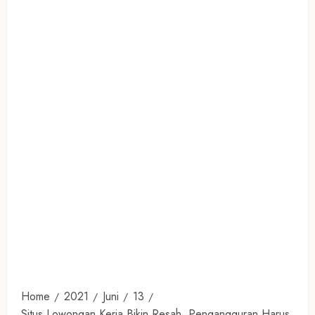
Home
2021
Juni
13
Situs Lowongan Kerja Bikin Resah, Pengangguran Harus