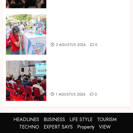
Susu Tango Kido Luncurkan Susu
Full Cream Fresh Milk Tanpa
Tambahan Sukrosa
3 AGUSTUS 2026
0
Hadir di Inagritech 2026, Pupuk
Hayati Dinosaurus Tawarkan
Solusi Pembenah Tanah Berbasis
Bio-Teknologi
1 AGUSTUS 2026
0
HEADLINES
BUSINESS
LIFE STYLE
TOURISM
TECHNO
EXPERT SAYS
Property
VIEW