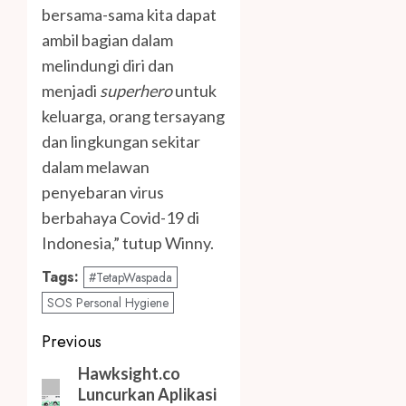
bersama-sama kita dapat
ambil bagian dalam
melindungi diri dan
menjadi
superhero
untuk
keluarga, orang tersayang
dan lingkungan sekitar
dalam melawan
penyebaran virus
berbahaya Covid-19 di
Indonesia,” tutup Winny.
Tags:
#TetapWaspada
SOS Personal Hygiene
Post
Previous
navigation
Previous
Hawksight.co
Luncurkan Aplikasi
post: