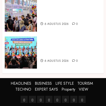
Temukan Ribuan Mainan dan
Produk Bayi dari Seluruh Dunia di
IBTE 2026
6 AGUSTUS 2026
0
Dorong Investasi Taman Rekreasi
dan Pariwisata Berkualitas, Fun
Asia Expo 2026 Resmi Digelar
6 AGUSTUS 2026
0
HEADLINES
BUSINESS
LIFE STYLE
TOURISM
TECHNO
EXPERT SAYS
Property
VIEW
HEADLINES
BUSINESS
LIFE
TOURISM
TECHNO
EXPERT
Property
VIEW