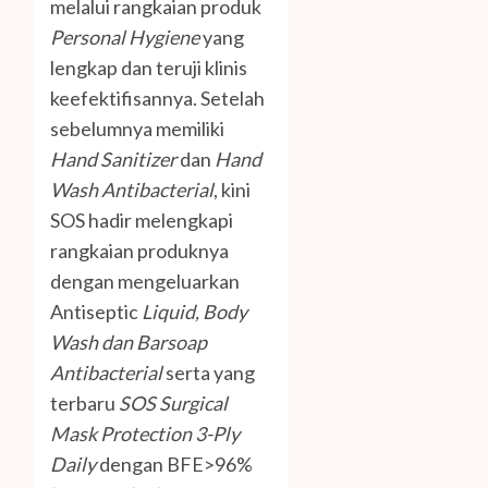
melalui rangkaian produk
Personal Hygiene
yang
lengkap dan teruji klinis
keefektifisannya. Setelah
sebelumnya memiliki
H
and Sanitizer
dan
Hand
Wash Antibacterial
, kini
SOS hadir melengkapi
rangkaian produknya
dengan mengeluarkan
Antiseptic
Liquid, Body
Wash dan Barsoap
Antibacterial
serta yang
terbaru
SOS Surgical
Mask Protection 3-Ply
Daily
dengan BFE>96%