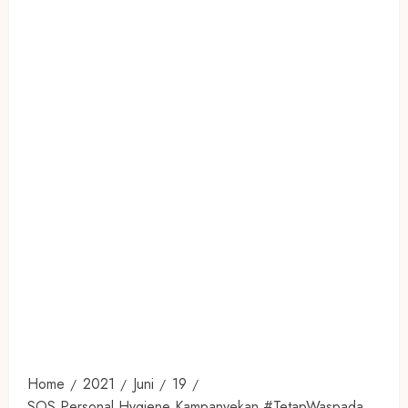
Home
2021
Juni
19
SOS Personal Hygiene Kampanyekan #TetapWaspada