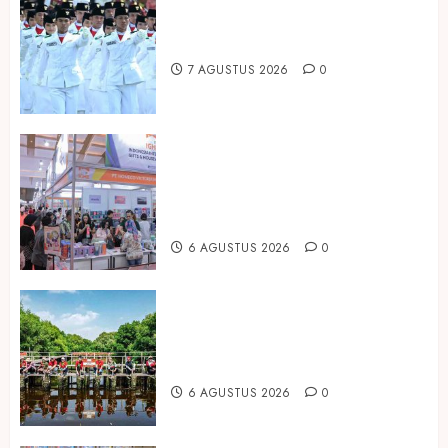
Songkok BHS dan Atlas Kembali
Hadirkan Edisi Paskibraka
7 AGUSTUS 2026
0
Kembali Hadir di Jakarta, IGHE
2026 Jadi Gerbang Inovasi dan
Peluang Bisnis Industri Gifts dan
Housewares Asia Tenggara
6 AGUSTUS 2026
0
Peringati Hari Mangrove Sedunia,
Prudential Indonesia Tanam 5.500
Mangrove
6 AGUSTUS 2026
0