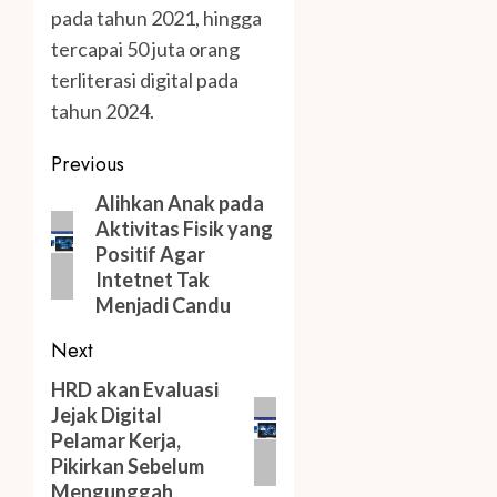
pada tahun 2021, hingga
tercapai 50 juta orang
terliterasi digital pada
tahun 2024.
Post
Previous
navigation
Previous
Alihkan Anak pada
Aktivitas Fisik yang
post:
Positif Agar
Intetnet Tak
Menjadi Candu
Next
Next
HRD akan Evaluasi
Jejak Digital
post:
Pelamar Kerja,
Pikirkan Sebelum
Mengunggah