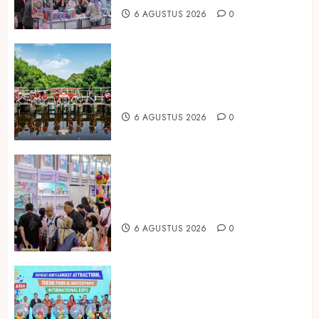
6 AGUSTUS 2026
0
Peringati Hari Mangrove Sedunia,
Prudential Indonesia Tanam 5.500
Mangrove
6 AGUSTUS 2026
0
Temukan Ribuan Mainan dan
Produk Bayi dari Seluruh Dunia di
IBTE 2026
6 AGUSTUS 2026
0
Dorong Investasi Taman Rekreasi
dan Pariwisata Berkualitas, Fun