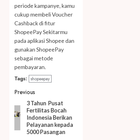
periode kampanye, kamu
cukup membeli Voucher
Cashback di fitur
ShopeePay Sekitarmu
pada aplikasi Shopee dan
gunakan ShopeePay
sebagai metode
pembayaran.
Tags:
shopeepay
Post
Previous
navigation
Previous
3 Tahun Pusat
Fertilitas Bocah
post:
Indonesia Berikan
Pelayanan kepada
5000 Pasangan