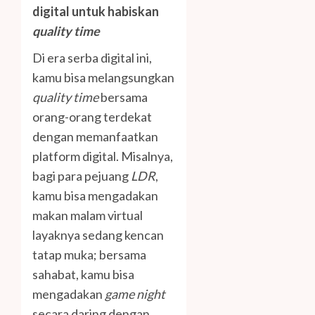
digital untuk habiskan
quality time
Di era serba digital ini,
kamu bisa melangsungkan
quality time
bersama
orang-orang terdekat
dengan memanfaatkan
platform digital. Misalnya,
bagi para pejuang
LDR
,
kamu bisa mengadakan
makan malam virtual
layaknya sedang kencan
tatap muka; bersama
sahabat, kamu bisa
mengadakan
game night
secara daring dengan