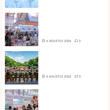
Kembali Hadir di Jakarta, IGHE
2026 Jadi Gerbang Inovasi dan
Peluang Bisnis Industri Gifts dan
Housewares Asia Tenggara
6 AGUSTUS 2026
0
Peringati Hari Mangrove Sedunia,
Prudential Indonesia Tanam 5.500
Mangrove
6 AGUSTUS 2026
0
Temukan Ribuan Mainan dan
Produk Bayi dari Seluruh Dunia di
IBTE 2026