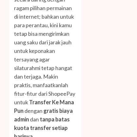
ragam pilihan permainan
di internet; bahkan untuk
para perantau, kini kamu
tetap bisa mengirimkan
uang saku dari jarak jauh
untuk keponakan
tersayang agar
silaturahmi tetap hangat
dan terjaga. Makin
praktis, manfaatkanlah
fitur-fitur dari ShopeePay
untuk
Transfer Ke Mana
Pun
dengan
gratis biaya
admin
dan
tanpa batas
kuota transfer setiap
harinya
.