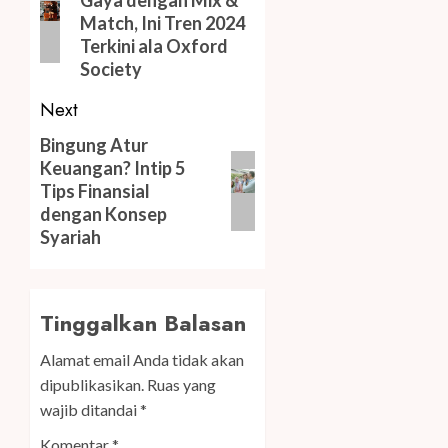
post:
Match, Ini Tren 2024
Terkini ala Oxford
Society
Next
Next
Bingung Atur
Keuangan? Intip 5
post:
Tips Finansial
dengan Konsep
Syariah
Tinggalkan Balasan
Alamat email Anda tidak akan
dipublikasikan.
Ruas yang
wajib ditandai
*
Komentar
*