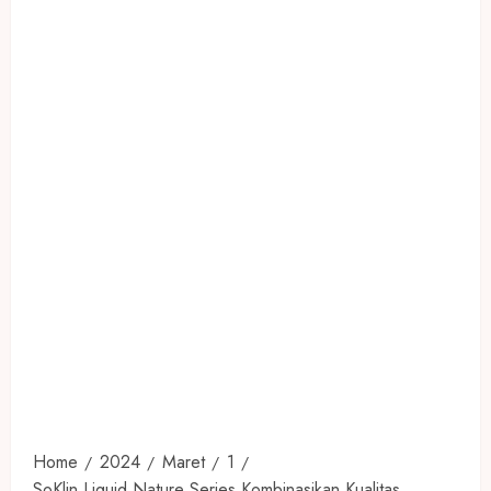
Home
2024
Maret
1
SoKlin Liquid Nature Series Kombinasikan Kualitas