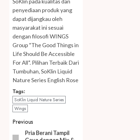
SoKlin pada kualitas dan
penyediaan produk yang
dapat dijangkau oleh
masyarakat ini sesuai
dengan filosofi WINGS
Group “The Good Things in
Life Should Be Accessible
For All”. Pilihan Terbaik Dari
Tumbuhan, SoKlin Liquid
Nature Series English Rose
Tags:
SoKlin Liquid Nature Series
Wings
Post
Previous
navigation
Previous
Pria Berani Tampil
Gaya dengan Mix &