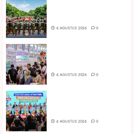
Peringati Hari Mangrove Sedunia,
Prudential Indonesia Tanam 5.500
Mangrove
6 AGUSTUS 2026
0
Temukan Ribuan Mainan dan
Produk Bayi dari Seluruh Dunia di
IBTE 2026
6 AGUSTUS 2026
0
Dorong Investasi Taman Rekreasi
dan Pariwisata Berkualitas, Fun
Asia Expo 2026 Resmi Digelar
6 AGUSTUS 2026
0