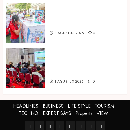
Susu Tango Kido Luncurkan Susu
Full Cream Fresh Milk Tanpa
Tambahan Sukrosa
3 AGUSTUS 2026
0
Hadir di Inagritech 2026, Pupuk
Hayati Dinosaurus Tawarkan
Solusi Pembenah Tanah Berbasis
Bio-Teknologi
1 AGUSTUS 2026
0
HEADLINES
BUSINESS
LIFE STYLE
TOURISM
TECHNO
EXPERT SAYS
Property
VIEW
HEADLINES
BUSINESS
LIFE
TOURISM
TECHNO
EXPERT
Property
VIEW