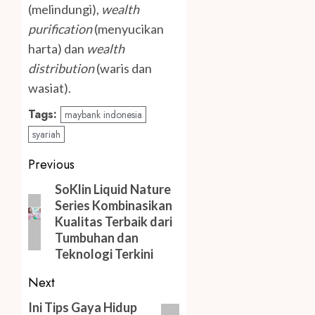
(melindungi),
wealth
purification
(menyucikan
harta) dan
wealth
distribution
(waris dan
wasiat).
Tags:
maybank indonesia
syariah
Post
Previous
navigation
Previous
SoKlin Liquid Nature
Series Kombinasikan
post:
Kualitas Terbaik dari
Tumbuhan dan
Teknologi Terkini
Next
Next
Ini Tips Gaya Hidup