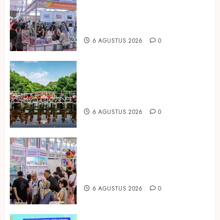
2026 Jadi Gerbang Inovasi dan
Peluang Bisnis Industri Gifts dan
Housewares Asia Tenggara
6 AGUSTUS 2026
0
Peringati Hari Mangrove Sedunia,
Prudential Indonesia Tanam 5.500
Mangrove
6 AGUSTUS 2026
0
Temukan Ribuan Mainan dan
Produk Bayi dari Seluruh Dunia di
IBTE 2026
6 AGUSTUS 2026
0