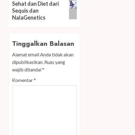
Sehat dan Diet dari
post:
Sequis dan
NalaGenetics
Tinggalkan Balasan
Alamat email Anda tidak akan
dipublikasikan.
Ruas yang
wajib ditandai
*
Komentar
*