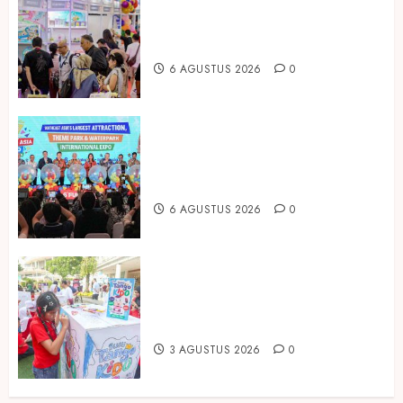
Temukan Ribuan Mainan dan
Produk Bayi dari Seluruh Dunia di
IBTE 2026
6 AGUSTUS 2026
0
Dorong Investasi Taman Rekreasi
dan Pariwisata Berkualitas, Fun
Asia Expo 2026 Resmi Digelar
6 AGUSTUS 2026
0
Susu Tango Kido Luncurkan Susu
Full Cream Fresh Milk Tanpa
Tambahan Sukrosa
3 AGUSTUS 2026
0