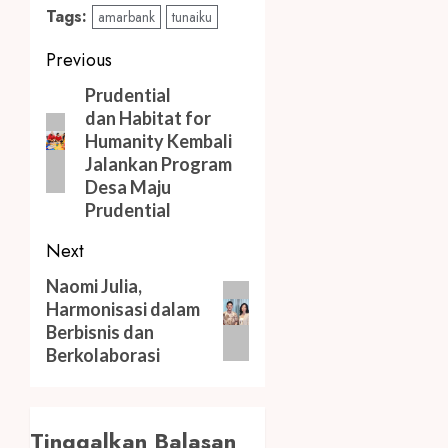
Tags:
amarbank
tunaiku
Post
Previous
navigation
Previous
Prudential
dan Habitat for
post:
Humanity Kembali
Jalankan Program
Desa Maju
Prudential
Next
Next
Naomi Julia,
Harmonisasi dalam
post:
Berbisnis dan
Berkolaborasi
Tinggalkan Balasan