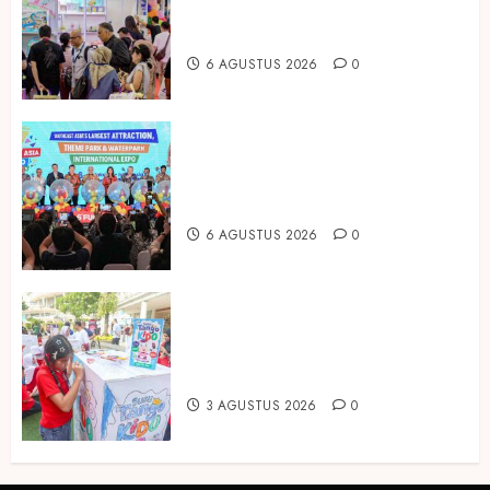
Produk Bayi dari Seluruh Dunia di
IBTE 2026
6 AGUSTUS 2026
0
Dorong Investasi Taman Rekreasi
dan Pariwisata Berkualitas, Fun
Asia Expo 2026 Resmi Digelar
6 AGUSTUS 2026
0
Susu Tango Kido Luncurkan Susu
Full Cream Fresh Milk Tanpa
Tambahan Sukrosa
3 AGUSTUS 2026
0