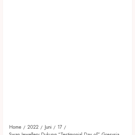
Home
2022
Juni
17
Swan Jewellery Dukung “Testimonial Day of” Gresysia