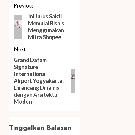
Post
Previous
navigation
Previous
Ini Jurus Sakti
Memulai Bisnis
post:
Menggunakan
Mitra Shopee
Next
Next
Grand Dafam
Signature
post:
International
Airport Yogyakarta,
Dirancang Dinamis
dengan Arsitektur
Modern
Tinggalkan Balasan