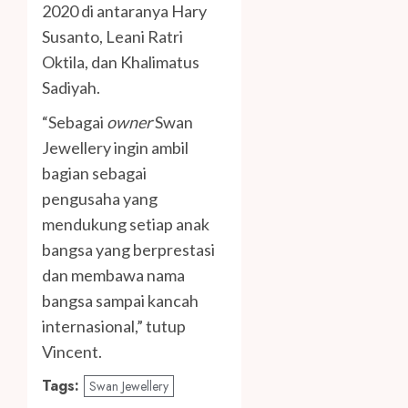
2020 di antaranya Hary
Susanto, Leani Ratri
Oktila, dan Khalimatus
Sadiyah.
“Sebagai
owner
Swan
Jewellery ingin ambil
bagian sebagai
pengusaha yang
mendukung setiap anak
bangsa yang berprestasi
dan membawa nama
bangsa sampai kancah
internasional,” tutup
Vincent.
Tags:
Swan Jewellery