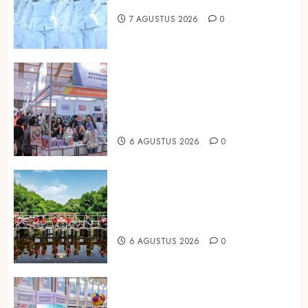
Hadirkan Edisi Paskibraka
2024
7 AGUSTUS 2026
0
0
Kembali Hadir di Jakarta, IGHE
2026 Jadi Gerbang Inovasi dan
Peluang Bisnis Industri Gifts dan
Housewares Asia Tenggara
6 AGUSTUS 2026
0
Peringati Hari Mangrove Sedunia,
Prudential Indonesia Tanam 5.500
Mangrove
6 AGUSTUS 2026
0
Temukan Ribuan Mainan dan