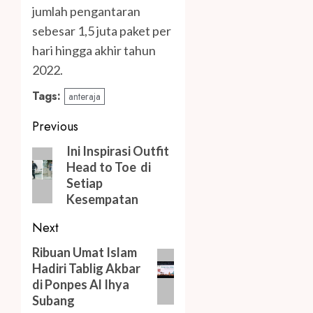
jumlah pengantaran
sebesar 1,5 juta paket per
hari hingga akhir tahun
2022.
Tags:
anteraja
Post
Previous
navigation
Previous
Ini Inspirasi Outfit
Head to Toe di
post:
Setiap
Kesempatan
Next
Next
Ribuan Umat Islam
Hadiri Tablig Akbar
post:
di Ponpes Al Ihya
Subang