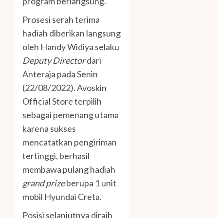
program berlangsung.
Prosesi serah terima
hadiah diberikan langsung
oleh Handy Widiya selaku
Deputy Director
dari
Anteraja pada Senin
(22/08/2022). Avoskin
Official Store terpilih
sebagai pemenang utama
karena sukses
mencatatkan pengiriman
tertinggi, berhasil
membawa pulang hadiah
grand prize
berupa 1 unit
mobil Hyundai Creta.
Posisi selanjutnya diraih