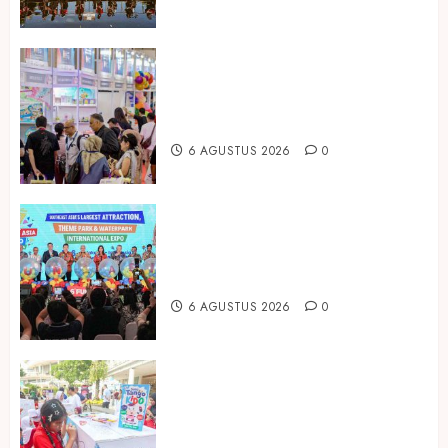
Temukan Ribuan Mainan dan
Produk Bayi dari Seluruh Dunia di
IBTE 2026
6 AGUSTUS 2026
0
Dorong Investasi Taman Rekreasi
dan Pariwisata Berkualitas, Fun
Asia Expo 2026 Resmi Digelar
6 AGUSTUS 2026
0
Susu Tango Kido Luncurkan Susu
Full Cream Fresh Milk Tanpa
Tambahan Sukrosa