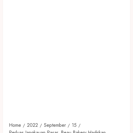
Home
2022
September
15
Perluas Jangkauan Pasar, Beau Bakery Hadirkan