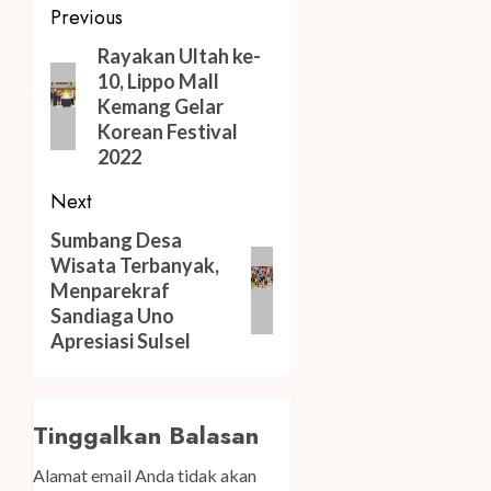
Post
Previous
navigation
Previous
Rayakan Ultah ke-
10, Lippo Mall
post:
Kemang Gelar
Korean Festival
2022
Next
Next
Sumbang Desa
Wisata Terbanyak,
post:
Menparekraf
Sandiaga Uno
Apresiasi Sulsel
Tinggalkan Balasan
Alamat email Anda tidak akan