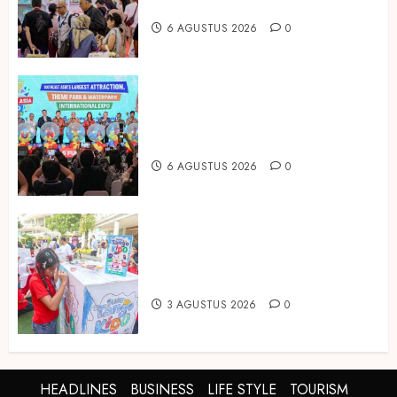
IBTE 2026
6 AGUSTUS 2026
0
Dorong Investasi Taman Rekreasi
dan Pariwisata Berkualitas, Fun
Asia Expo 2026 Resmi Digelar
6 AGUSTUS 2026
0
Susu Tango Kido Luncurkan Susu
Full Cream Fresh Milk Tanpa
Tambahan Sukrosa
3 AGUSTUS 2026
0
HEADLINES
BUSINESS
LIFE STYLE
TOURISM