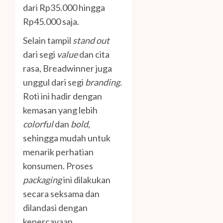
dari Rp35.000 hingga
Rp45.000 saja.
Selain tampil
stand out
dari segi
value
dan cita
rasa, Breadwinner juga
unggul dari segi
branding.
Roti ini hadir dengan
kemasan yang lebih
colorful
dan
bold
,
sehingga mudah untuk
menarik perhatian
konsumen. Proses
packaging
ini dilakukan
secara seksama dan
dilandasi dengan
kepercayaan