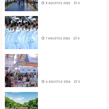
8 AGUSTUS 2026
0
Songkok BHS dan Atlas Kembali
Hadirkan Edisi Paskibraka
7 AGUSTUS 2026
0
Kembali Hadir di Jakarta, IGHE
2026 Jadi Gerbang Inovasi dan
Peluang Bisnis Industri Gifts dan
Housewares Asia Tenggara
6 AGUSTUS 2026
0
Peringati Hari Mangrove Sedunia,
Prudential Indonesia Tanam 5.500