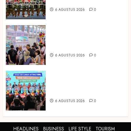
Mangrove
6 AGUSTUS 2026
0
Temukan Ribuan Mainan dan
Produk Bayi dari Seluruh Dunia di
IBTE 2026
6 AGUSTUS 2026
0
Dorong Investasi Taman Rekreasi
dan Pariwisata Berkualitas, Fun
Asia Expo 2026 Resmi Digelar
6 AGUSTUS 2026
0
HEADLINES
BUSINESS
LIFE STYLE
TOURISM