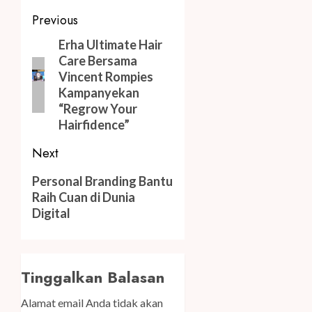
Post
Previous
navigation
Previous
Erha Ultimate Hair
Care Bersama
post:
Vincent Rompies
Kampanyekan
“Regrow Your
Hairfidence”
Next
Next
Personal Branding Bantu
post:
Raih Cuan di Dunia
Digital
Tinggalkan Balasan
Alamat email Anda tidak akan