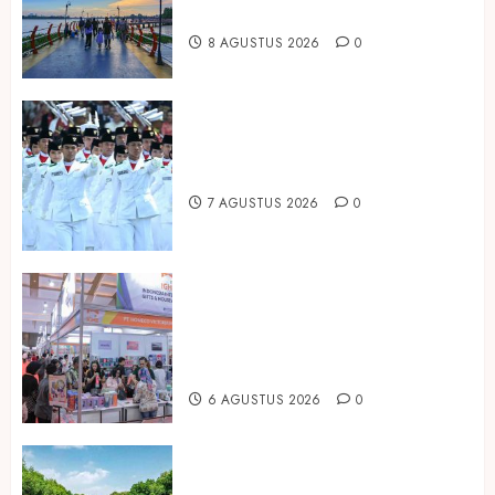
Paruh Kedua 2026
8 AGUSTUS 2026
0
Songkok BHS dan Atlas Kembali
Hadirkan Edisi Paskibraka
7 AGUSTUS 2026
0
Kembali Hadir di Jakarta, IGHE
2026 Jadi Gerbang Inovasi dan
Peluang Bisnis Industri Gifts dan
Housewares Asia Tenggara
6 AGUSTUS 2026
0
Peringati Hari Mangrove Sedunia,