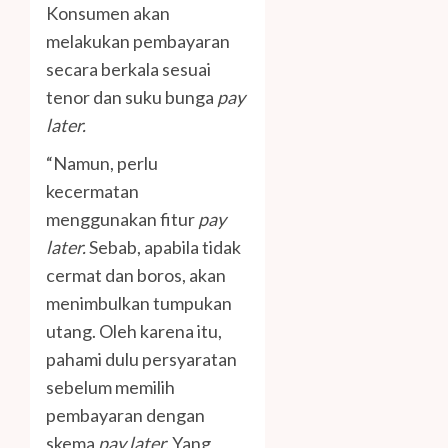
Konsumen akan
melakukan pembayaran
secara berkala sesuai
tenor dan suku bunga
pay
later.
“Namun, perlu
kecermatan
menggunakan fitur
pay
later.
Sebab, apabila tidak
cermat dan boros, akan
menimbulkan tumpukan
utang. Oleh karena itu,
pahami dulu persyaratan
sebelum memilih
pembayaran dengan
skema
pay later.
Yang