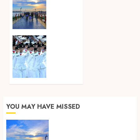
Perjalanan
yang
Membentuk
Industri
Wisata
di Paruh
Songkok
Kedua
BHS dan
2026
Atlas
Kembali
8
Hadirkan
AGUSTUS
Edisi
2026
Paskibraka
0
7
AGUSTUS
2026
YOU MAY HAVE MISSED
0
Ini Lima Tren Perjalanan yang
Membentuk Industri Wisata di