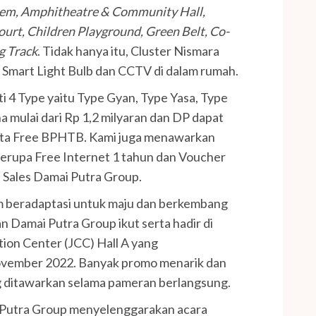
em, Amphitheatre & Community Hall,
ourt, Children Playground, Green Belt, Co-
g Track
. Tidak hanya itu, Cluster Nismara
 Smart Light Bulb dan CCTV di dalam rumah.
4 Type yaitu Type Gyan, Type Yasa, Type
a mulai dari Rp 1,2 milyaran dan DP dapat
serta Free BPHTB. Kami juga menawarkan
berupa Free Internet 1 tahun dan Voucher
M Sales Damai Putra Group.
m beradaptasi untuk maju dan berkembang
an Damai Putra Group ikut serta hadir di
ion Center (JCC) Hall A yang
November 2022. Banyak promo menarik dan
ng ditawarkan selama pameran berlangsung.
 Putra Group menyelenggarakan acara