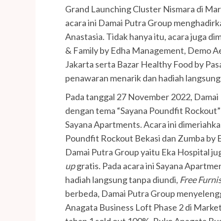
Grand Launching Cluster Nismara di Mar
acara ini Damai Putra Group menghadirka
Anastasia. Tidak hanya itu, acara juga 
& Family by Edha Management, Demo Aer
Jakarta serta Bazar Healthy Food by Pasa
penawaran menarik dan hadiah langsung d
Pada tanggal 27 November 2022, Damai
dengan tema “Sayana Poundfit Rockout”
Sayana Apartments. Acara ini dimeriahk
Poundfit Rockout Bekasi dan Zumba by 
Damai Putra Group yaitu Eka Hospital j
up
gratis. Pada acara ini Sayana Apartm
hadiah langsung tanpa diundi,
Free Furni
berbeda, Damai Putra Group menyelen
Anagata Business Loft Phase 2 di Market
tahap 1 sold out 100%. Ruko Anagata Bus