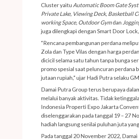
Cluster yaitu
Automatic Boom Gate Syst
Private Lake, Viewing Deck, Basketball C
working Space, Outdoor Gym
dan
Joggin
juga dilengkapi dengan Smart Door Lock,
“Rencana pembangunan perdana meliputi 
Zola dan Type Vilas dengan harga perdan
dicicil selama satu tahun tanpa bunga 
promo spesial saat peluncuran perdana 
jutaan rupiah,” ujar Hadi Putra selaku G
Damai Putra Group terus berupaya dala
melalui banyak aktivitas. Tidak ketinggal
Indonesia Properti Expo Jakarta Convent
diselenggarakan pada tanggal 19 – 27 
hadiah langsung senilai puluhan juta ya
Pada tanggal 20 November 2022, Damai