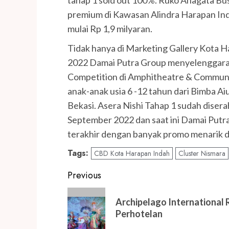
premium di Kawasan Alindra Harapan In
mulai Rp 1,9 milyaran.
Tidak hanya di Marketing Gallery Kota 
2022 Damai Putra Group menyelenggarak
Competition di Amphitheatre & Community 
anak-anak usia 6 -12 tahun dari Bimba A
Bekasi. Asera Nishi Tahap 1 sudah diser
September 2022 dan saat ini Damai Put
terakhir dengan banyak promo menarik d
Tags:
CBD Kota Harapan Indah
Cluster Nismara
Post
Previous
navigation
Previous
Archipelago International 
post:
Perhotelan