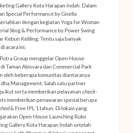
keting Gallery Kota Harapan Indah. Dalam
n Special Performance by Gisella
dimeriahkan dengan kegiatan Yoga for Woman
ial Sling & Performance by Power Swing
r Kebun Keliling. Tentu saja banyak
i acara ini.
 Putra Group menggelar Open House
 di Taman Abisvara dan Commercial Park
an oleh beberapa komunitas diantaranya
Edha Management. Salah satu partner
uga ikut serta memberikan pelayanan
check-
ents memberikan penawaran spesial berupa
shed
& Free IPL 1 tahun. Di lokasi yang
ggarakan Open House Launching Ruko
ing Gallery Kota Harapan Indah setelah
iness Loft dibangun di lokasi yang sangat