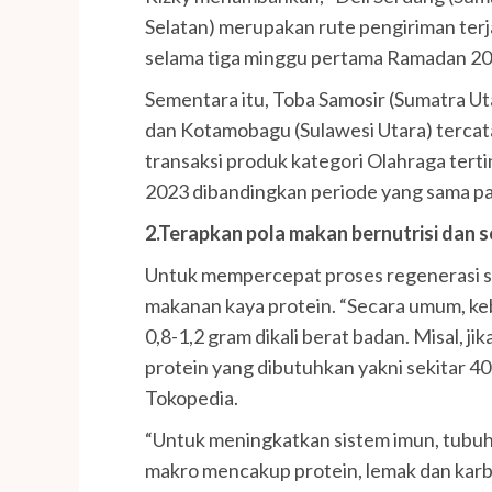
Selatan) merupakan rute pengiriman terj
selama tiga minggu pertama Ramadan 20
Sementara itu, Toba Samosir (Sumatra Ut
dan Kotamobagu (Sulawesi Utara) tercat
transaksi produk kategori Olahraga ter
2023 dibandingkan periode yang sama p
2.
Terapkan pola makan bernutrisi dan 
Untuk mempercepat proses regenerasi se
makanan kaya protein. “Secara umum, ke
0,8-1,2 gram dikali berat badan. Misal, j
protein yang dibutuhkan yakni sekitar 40
Tokopedia.
“Untuk meningkatkan sistem imun, tubuh
makro mencakup protein, lemak dan kar