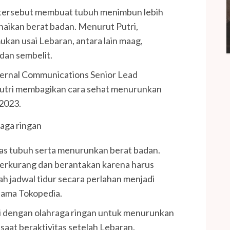
hal tersebut membuat tubuh menimbun lebih
aikan berat badan. Menurut Putri,
ukan usai Lebaran, antara lain maag,
an sembelit.
xternal Communications Senior Lead
Putri membagikan cara sehat menurunkan
 2023.
raga ringan
tas tubuh serta menurunkan berat badan.
berkurang dan berantakan karena harus
ah jadwal tidur secara perlahan menjadi
ersama Tokopedia.
gi dengan olahraga ringan untuk menurunkan
t
saat beraktivitas setelah Lebaran.