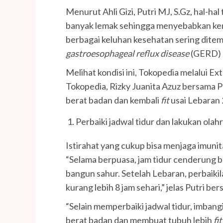
Menurut Ahli Gizi, Putri MJ, S.Gz, hal-
banyak lemak sehingga menyebabkan ken
berbagai keluhan kesehatan sering ditem
gastroesophageal reflux disease
(GERD) d
Melihat kondisi ini, Tokopedia melalui E
Tokopedia, Rizky Juanita Azuz bersama 
berat badan dan kembali
fit
usai Lebaran
Perbaiki jadwal tidur dan lakukan olah
Istirahat yang cukup bisa menjaga imuni
“Selama berpuasa, jam tidur cenderung 
bangun sahur. Setelah Lebaran, perbaikil
kurang lebih 8 jam sehari,” jelas Putri b
“Selain memperbaiki jadwal tidur, imban
berat badan dan membuat tubuh lebih
fi