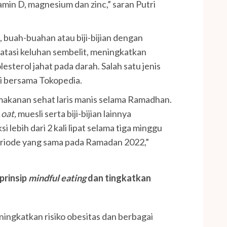
tamin D, magnesium dan zinc,” saran Putri
 buah-buahan atau biji-bijian dengan
atasi keluhan sembelit, meningkatkan
sterol jahat pada darah. Salah satu jenis
ri bersama Tokopedia.
 makanan sehat laris manis selama Ramadhan.
i
oat,
muesli serta biji-bijian lainnya
 lebih dari 2 kali lipat selama tiga minggu
riode yang sama pada Ramadan 2022,”
prinsip
mindful
eating
dan tingkatkan
ningkatkan risiko obesitas dan berbagai