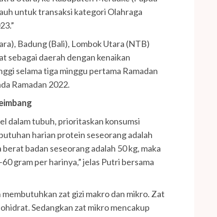
auh untuk transaksi kategori Olahraga
23.”
ara), Badung (Bali), Lombok Utara (NTB)
at sebagai daerah dengan kenaikan
tinggi selama tiga minggu pertama Ramadan
ada Ramadan 2022.
seimbang
l dalam tubuh, prioritaskan konsumsi
butuhan harian protein seseorang adalah
ika berat badan seseorang adalah 50 kg, maka
-60 gram per harinya,” jelas Putri bersama
 membutuhkan zat gizi makro dan mikro. Zat
bohidrat. Sedangkan zat mikro mencakup