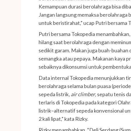
Kemampuan durasi berolahraga bisa diban
Jangan langsung memaksa berolahraga ber
untuk beristirahat,” ucap Putri bersama 
Putri bersama Tokopedia menambahkan, “
hilang saat berolahraga dengan meminum
sedikit garam. Makan juga buah-buahan de
semangka atau pepaya. Makanan kaya pro
sebaiknya dikonsumsi untuk pembentukan
Data internal Tokopedia menunjukkan ti
berolahraga selama bulan puasa (periode 
sepeda listrik,
air climber
, sepatu tenis d
terlaris di Tokopedia pada kategori Ola
listrik–alternatif sepeda konvensional u
2 kali lipat,” kata Rizky.
Rizky menambahkan, “Deli Serdang (Sum