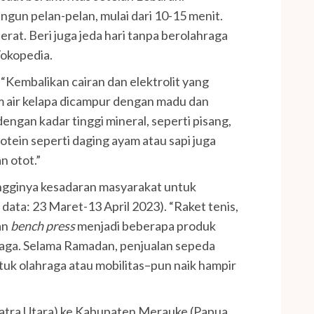
gun pelan-pelan, mulai dari 10-15 menit.
at. Beri juga jeda hari tanpa berolahraga
Tokopedia.
Kembalikan cairan dan elektrolit yang
 air kelapa dicampur dengan madu dan
ngan kadar tinggi mineral, seperti pisang,
tein seperti daging ayam atau sapi juga
 otot.”
ngginya kesadaran masyarakat untuk
data: 23 Maret-13 April 2023). “Raket tenis,
an
bench press
menjadi beberapa produk
hraga. Selama Ramadan, penjualan sepeda
ntuk olahraga atau mobilitas–pun naik hampir
atra Utara) ke Kabupaten Merauke (Papua