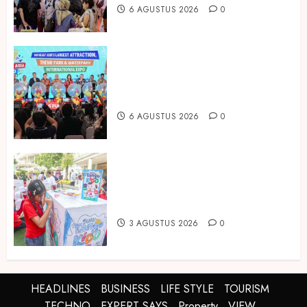
6 AGUSTUS 2026
0
Dorong Investasi Taman Rekreasi
dan Pariwisata Berkualitas, Fun
Asia Expo 2026 Resmi Digelar
6 AGUSTUS 2026
0
Susu Tango Kido Luncurkan Susu
Full Cream Fresh Milk Tanpa
Tambahan Sukrosa
3 AGUSTUS 2026
0
HEADLINES
BUSINESS
LIFE STYLE
TOURISM
TECHNO
EXPERT SAYS
Property
VIEW