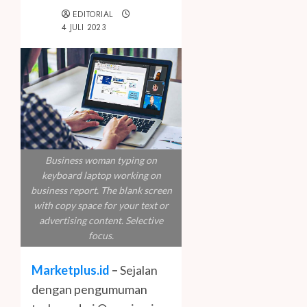
EDITORIAL
4 JULI 2023
Business woman typing on
keyboard laptop working on
business report. The blank screen
with copy space for your text or
advertising content. Selective
focus.
Marketplus.id
–
Sejalan
dengan pengumuman