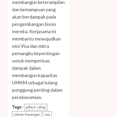
membangun keterampilan
dan kemampuan yang
akan berdampak pada
pengembangan bisnis
mereka. Kerjasama ini
membantu mewujudkan
misi Visa dan mitra
pemangku kepentingan
untuk memperluas
dampak dalam
membangun kapasitas
UMKM sebagai tulang
punggung penting dalam
perekonomian.
Tags:
edtech cakap
Literasi Keuangan
visa