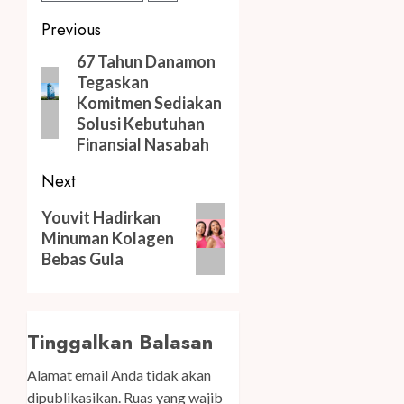
Post
Previous
navigation
Previous
67 Tahun Danamon
Tegaskan
post:
Komitmen Sediakan
Solusi Kebutuhan
Finansial Nasabah
Next
Next
Youvit Hadirkan
post:
Minuman Kolagen
Bebas Gula
Tinggalkan Balasan
Alamat email Anda tidak akan
dipublikasikan.
Ruas yang wajib