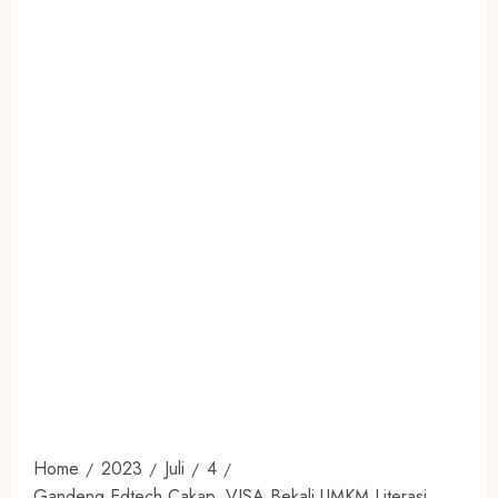
Home
2023
Juli
4
Gandeng Edtech Cakap, VISA Bekali UMKM Literasi