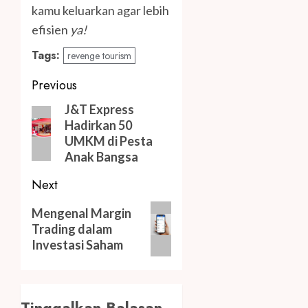
kamu keluarkan agar lebih
efisien
ya!
Tags:
revenge tourism
Post
Previous
navigation
Previous
J&T Express
Hadirkan 50
post:
UMKM di Pesta
Anak Bangsa
Next
Next
Mengenal Margin
post:
Trading dalam
Investasi Saham
Tinggalkan Balasan