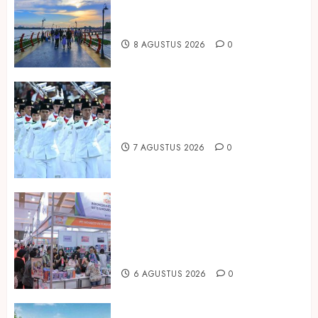
Membentuk Industri Wisata di
Paruh Kedua 2026
8 AGUSTUS 2026
0
Songkok BHS dan Atlas Kembali
Hadirkan Edisi Paskibraka
7 AGUSTUS 2026
0
Kembali Hadir di Jakarta, IGHE
2026 Jadi Gerbang Inovasi dan
Peluang Bisnis Industri Gifts dan
Housewares Asia Tenggara
6 AGUSTUS 2026
0