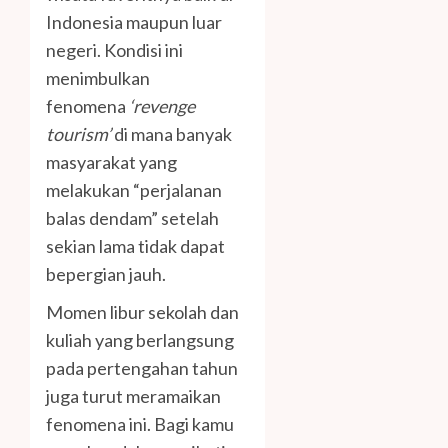
Indonesia maupun luar
negeri. Kondisi ini
menimbulkan
fenomena
‘revenge
tourism’
di mana
banyak
masyarakat yang
melakukan “perjalanan
balas dendam” setelah
sekian lama tidak dapat
bepergian jauh.
Momen libur sekolah dan
kuliah yang berlangsung
pada pertengahan tahun
juga turut meramaikan
fenomena ini. Bagi kamu