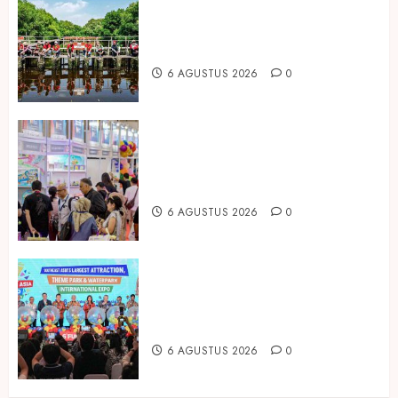
Peringati Hari Mangrove Sedunia,
Prudential Indonesia Tanam 5.500
Mangrove
6 AGUSTUS 2026
0
Temukan Ribuan Mainan dan
Produk Bayi dari Seluruh Dunia di
IBTE 2026
6 AGUSTUS 2026
0
Dorong Investasi Taman Rekreasi
dan Pariwisata Berkualitas, Fun
Asia Expo 2026 Resmi Digelar
6 AGUSTUS 2026
0