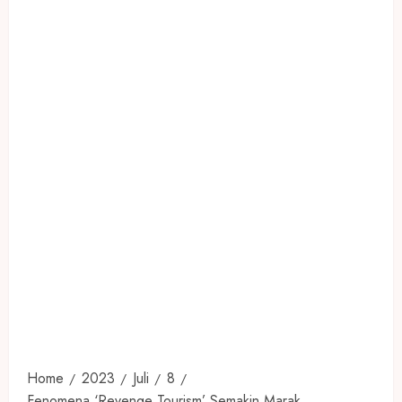
Home
2023
Juli
8
Fenomena ‘Revenge Tourism’ Semakin Marak,