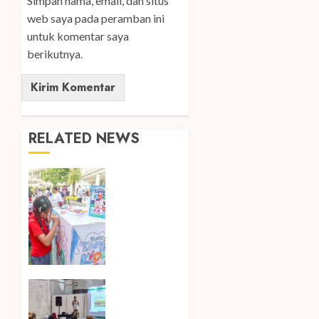
Simpan nama, email, dan situs
web saya pada peramban ini
untuk komentar saya
berikutnya.
RELATED NEWS
Susu
Tango
Kido
Luncurkan
Susu Full
Cream
Fresh
Milk
Hadir di
Tanpa
Inagritech
Tambahan
2026,