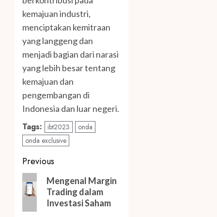
kemajuan industri,
menciptakan kemitraan
yang langgeng dan
menjadi bagian dari narasi
yang lebih besar tentang
kemajuan dan
pengembangan di
Indonesia dan luar negeri.
Tags:
ibt2023
onda
onda exclusive
Post
Previous
navigation
Previous
Mengenal Margin
post:
Trading dalam
Investasi Saham