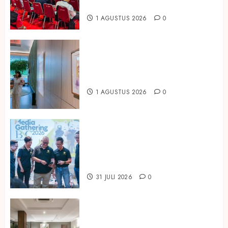
Bio-Teknologi
1 AGUSTUS 2026
0
ARTOTEL Living World Grand
Wisata Bekasi Gelar Pameran
Bertajuk “Melahirkan Teman”
1 AGUSTUS 2026
0
Perkuat Posisi sebagai Bank
Digital yang Sehat dan Tepercaya,
BNC Bukukan Laba Rp294,85
Miliar pada Semester I 2026
31 JULI 2026
0
Temukan Ruang untuk Terhubung