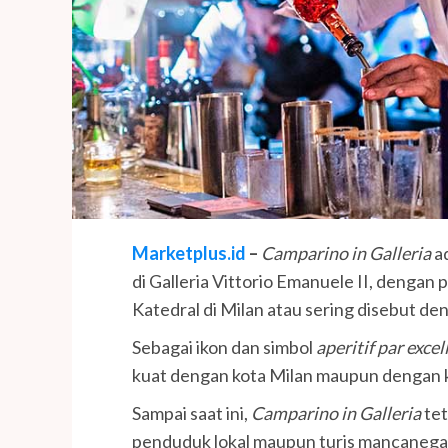
Marketplus.id
–
Camparino in Galleria
ad
di Galleria Vittorio Emanuele II, denga
Katedral di Milan atau sering disebut d
Sebagai ikon dan simbol
aperitif par exce
kuat dengan kota Milan maupun dengan k
Sampai saat ini,
Camparino in Galleria
tet
penduduk lokal maupun turis mancanegara