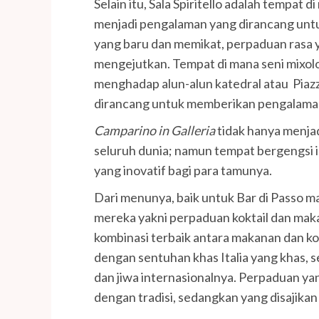
Selain itu, Sala Spiritello adalah tempat
menjadi pengalaman yang dirancang unt
yang baru dan memikat, perpaduan rasa y
mengejutkan. Tempat di mana seni mixolo
menghadap alun-alun katedral atau Piazz
dirancang untuk memberikan pengalaman
Camparino in Galleria
tidak hanya menjadi
seluruh dunia; namun tempat bergengsi 
yang inovatif bagi para tamunya.
Dari menunya, baik untuk Bar di Passo maup
mereka yakni perpaduan koktail dan makan
kombinasi terbaik antara makanan dan ko
dengan sentuhan khas Italia yang khas,
dan jiwa internasionalnya. Perpaduan yan
dengan tradisi, sedangkan yang disajikan di