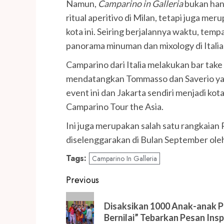
Namun,
Camparino in Galleria
bukan hany
ritual aperitivo di Milan, tetapi juga me
kota ini. Seiring berjalannya waktu, tem
panorama minuman dan mixology di Italia da
Camparino dari Italia melakukan bar tak
mendatangkan Tommasso dan Saverio yang
event ini dan Jakarta sendiri menjadi ko
Camparino Tour the Asia.
Ini juga merupakan salah satu rangkaia
diselenggarakan di Bulan September ole
Tags:
Camparino In Galleria
Post
Previous
navigation
Previous
Disaksikan 1000 Anak-anak P
post:
Bernilai” Tebarkan Pesan Insp