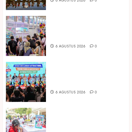
6 AGUSTUS 2026
0
Temukan Ribuan Mainan dan
Produk Bayi dari Seluruh Dunia di
IBTE 2026
6 AGUSTUS 2026
0
Dorong Investasi Taman Rekreasi
dan Pariwisata Berkualitas, Fun
Asia Expo 2026 Resmi Digelar
6 AGUSTUS 2026
0
Susu Tango Kido Luncurkan Susu
Full Cream Fresh Milk Tanpa
Tambahan Sukrosa