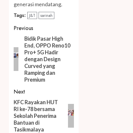
generasi mendatang.
Tags:
J&T
sarinah
Post
Previous
navigation
Previous
Bidik Pasar High
End, OPPO Reno10
post:
Pro+ 5G Hadir
dengan Design
Curved yang
Ramping dan
Premium
Next
Next
KFC Rayakan HUT
RI ke-78 bersama
post:
Sekolah Penerima
Bantuan di
Tasikmalaya