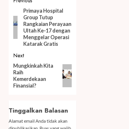
Post
Previous
navigation
Previous
Primaya Hospital
Group Tutup
post:
Rangkaian Perayaan
Ultah Ke-17 dengan
Menggelar Operasi
Katarak Gratis
Next
Next
Mungkinkah Kita
Raih
post:
Kemerdekaan
Finansial?
Tinggalkan Balasan
Alamat email Anda tidak akan
dipublikasikan.
Ruas yang wajib