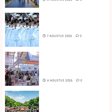
Songkok BHS dan Atlas Kembali
Hadirkan Edisi Paskibraka
7 AGUSTUS 2026
0
Kembali Hadir di Jakarta, IGHE
2026 Jadi Gerbang Inovasi dan
Peluang Bisnis Industri Gifts dan
Housewares Asia Tenggara
6 AGUSTUS 2026
0
Peringati Hari Mangrove Sedunia,
Prudential Indonesia Tanam 5.500
Mangrove