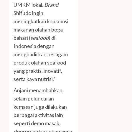
UMKM lokal.
Brand
Shifudo ingin
meningkatkan konsumsi
makanan olahan boga
bahari (
seafood
) di
Indonesia dengan
menghadirkan beragam
produk olahan seafood
yang praktis, inovatif,
serta kaya nutrisi.”
Anjani menambahkan,
selain peluncuran
kemasan juga dilakukan
berbagai aktivitas lain
seperti demo masak,
doorprize
dan sebagainya.