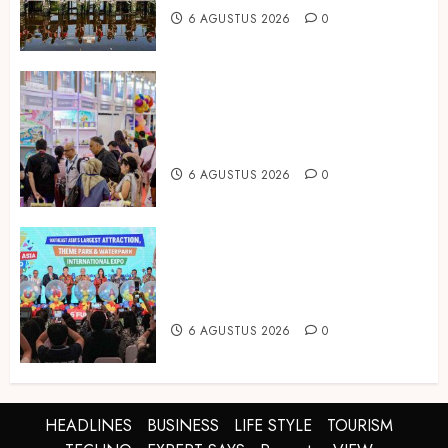
6 AGUSTUS 2026
0
Temukan Ribuan Mainan dan
Produk Bayi dari Seluruh Dunia di
IBTE 2026
6 AGUSTUS 2026
0
Dorong Investasi Taman Rekreasi
dan Pariwisata Berkualitas, Fun
Asia Expo 2026 Resmi Digelar
6 AGUSTUS 2026
0
HEADLINES
BUSINESS
LIFE STYLE
TOURISM