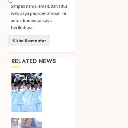
Simpan nama, email, dan situs
web saya pada peramban ini
untuk komentar saya
berikutnya.
RELATED NEWS
Songkok
BHS dan
Atlas
Kembali
Hadirkan
Edisi
Paskibraka
Kembali
7
Hadir di