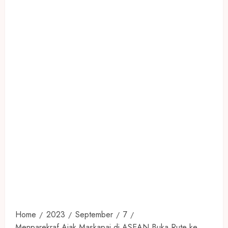
Home
2023
September
7
Menparekraf Ajak Maskapai di ASEAN Buka Rute ke