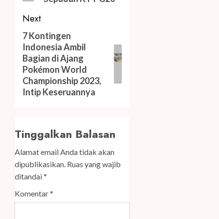
Next
Next
7 Kontingen
Indonesia Ambil
post:
Bagian di Ajang
Pokémon World
Championship 2023,
Intip Keseruannya
Tinggalkan Balasan
Alamat email Anda tidak akan
dipublikasikan.
Ruas yang wajib
ditandai
*
Komentar
*