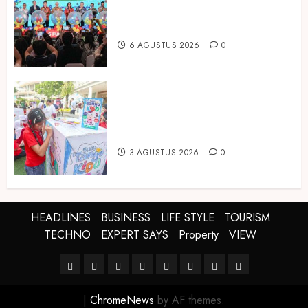
dan Pariwisata Berkualitas, Fun
Asia Expo 2026 Resmi Digelar
6 AGUSTUS 2026
0
Susu Tango Kido Luncurkan Susu
Full Cream Fresh Milk Tanpa
Tambahan Sukrosa
3 AGUSTUS 2026
0
HEADLINES
BUSINESS
LIFE STYLE
TOURISM
TECHNO
EXPERT SAYS
Property
VIEW
HEADLINES
BUSINESS
LIFE
TOURISM
TECHNO
EXPERT
Property
VIEW
STYLE
SAYS
|
ChromeNews
by AF themes.