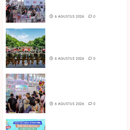
Peluang Bisnis Industri Gifts dan
Housewares Asia Tenggara
6 AGUSTUS 2026
0
Peringati Hari Mangrove Sedunia,
Prudential Indonesia Tanam 5.500
Mangrove
6 AGUSTUS 2026
0
Temukan Ribuan Mainan dan
Produk Bayi dari Seluruh Dunia di
IBTE 2026
6 AGUSTUS 2026
0
Dorong Investasi Taman Rekreasi