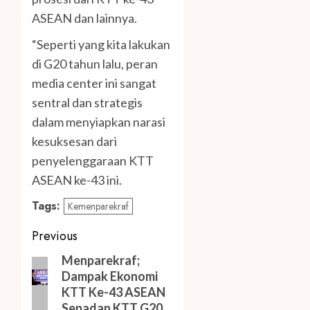
ASEAN dan lainnya.
“Seperti yang kita lakukan
di G20 tahun lalu, peran
media center ini sangat
sentral dan strategis
dalam menyiapkan narasi
kesuksesan dari
penyelenggaraan KTT
ASEAN ke-43 ini.
Tags:
Kemenparekraf
Post
Previous
navigation
Previous
Menparekraf;
Dampak Ekonomi
post:
KTT Ke-43 ASEAN
Sepadan KTT G20