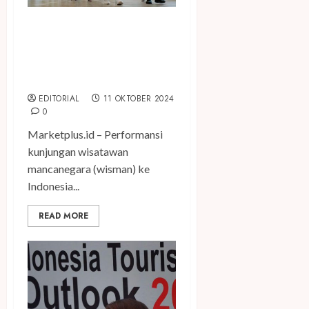
Kunjungan Wisman ke
Indonesia Sepanjang Januari
– Agustus 2024 Capai 9,09
Juta
EDITORIAL
11 OKTOBER 2024
0
Marketplus.id – Performansi
kunjungan wisatawan
mancanegara (wisman) ke
Indonesia...
READ MORE