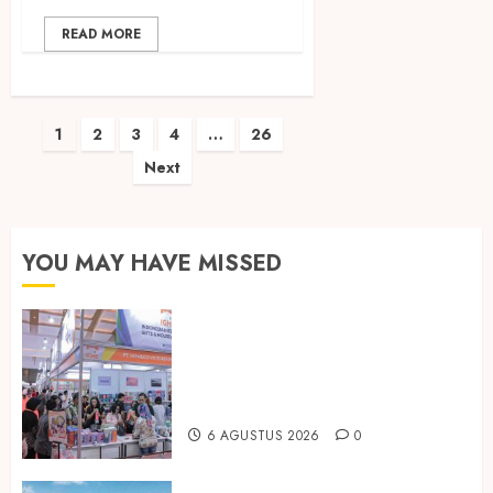
READ MORE
Paginasi
1
2
3
4
…
26
Next
pos
YOU MAY HAVE MISSED
Kembali Hadir di Jakarta, IGHE
2026 Jadi Gerbang Inovasi dan
Peluang Bisnis Industri Gifts dan
Housewares Asia Tenggara
6 AGUSTUS 2026
0