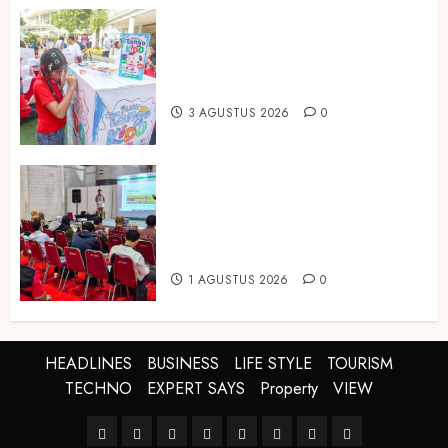
Susu Tango Kido Luncurkan Susu
Full Cream Fresh Milk Tanpa
Tambahan Sukrosa
3 AGUSTUS 2026
0
Hadir di Inagritech 2026, Pupuk
Hayati Dinosaurus Tawarkan
Solusi Pembenah Tanah Berbasis
Bio-Teknologi
1 AGUSTUS 2026
0
HEADLINES
BUSINESS
LIFE STYLE
TOURISM
TECHNO
EXPERT SAYS
Property
VIEW
HEADLINES
BUSINESS
LIFE
TOURISM
TECHNO
EXPERT
Property
VIEW