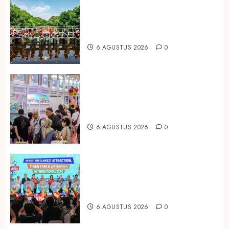
Peringati Hari Mangrove Sedunia,
Prudential Indonesia Tanam 5.500
Mangrove
6 AGUSTUS 2026
0
Temukan Ribuan Mainan dan
Produk Bayi dari Seluruh Dunia di
IBTE 2026
6 AGUSTUS 2026
0
Dorong Investasi Taman Rekreasi
dan Pariwisata Berkualitas, Fun
Asia Expo 2026 Resmi Digelar
6 AGUSTUS 2026
0