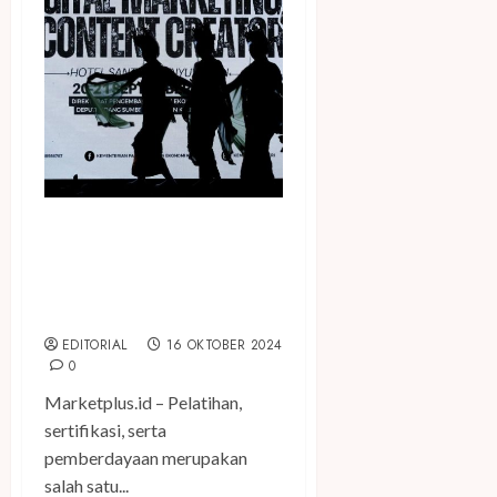
Pelatihan dan Sertifikasi
Terbukti Efektif Tingkatkan
Kompetensi dan Daya Saing
SDM Parekraf
EDITORIAL
16 OKTOBER 2024
0
Marketplus.id – Pelatihan,
sertifikasi, serta
pemberdayaan merupakan
salah satu...