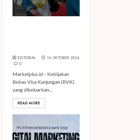
Kebijakan BVK Beri
Kemudahan Kunjungan
Pemegang PR Singapura ke
Kepri
EDITORIAL
16 OKTOBER 2024
0
Marketplus.id – Kebijakan
Bebas Visa Kunjungan (BVK)
yang dikeluarkan...
READ MORE