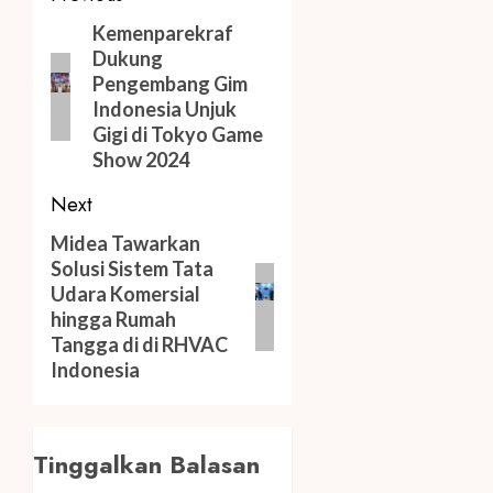
navigation
Previous
Kemenparekraf
Dukung
post:
Pengembang Gim
Indonesia Unjuk
Gigi di Tokyo Game
Show 2024
Next
Next
Midea Tawarkan
Solusi Sistem Tata
post:
Udara Komersial
hingga Rumah
Tangga di di RHVAC
Indonesia
Tinggalkan Balasan