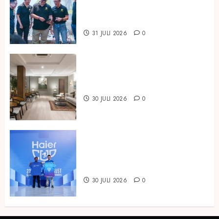
BNC Bukukan Laba Rp294,85
Miliar pada Semester I 2026
31 JULI 2026
0
Temukan Ruang untuk Terhubung
di ARTOTEL Casa Hangtuah
30 JULI 2026
0
Dukung Pembinaan Talenta Muda
Sepak Bola, Haier Indonesia Gelar
Haier Cup Indonesia 2026
30 JULI 2026
0