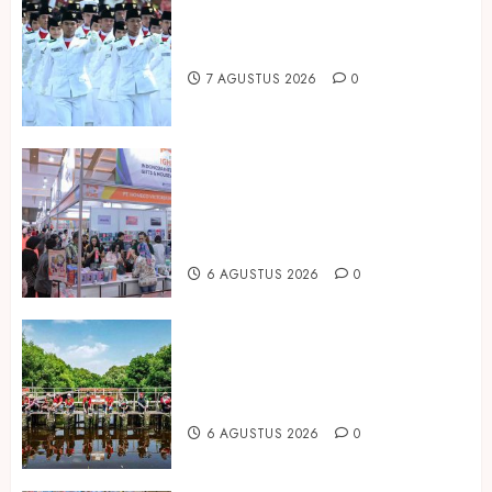
Songkok BHS dan Atlas Kembali
Hadirkan Edisi Paskibraka
7 AGUSTUS 2026
0
Kembali Hadir di Jakarta, IGHE
2026 Jadi Gerbang Inovasi dan
Peluang Bisnis Industri Gifts dan
Housewares Asia Tenggara
6 AGUSTUS 2026
0
Peringati Hari Mangrove Sedunia,
Prudential Indonesia Tanam 5.500
Mangrove
6 AGUSTUS 2026
0