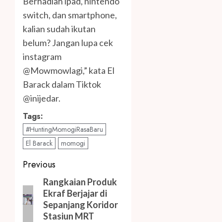
Berhadiah ipad, nintendo
switch, dan smartphone,
kalian sudah ikutan
belum? Jangan lupa cek
instagram
@Mowmowlagi,” kata El
Barack dalam Tiktok
@inijedar.
Tags:
#HuntingMomogiRasaBaru
El Barack
momogi
Post
Previous
navigation
Previous
Rangkaian Produk
Ekraf Berjajar di
post:
Sepanjang Koridor
Stasiun MRT