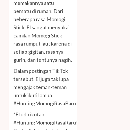
memakannya satu
persatu di rumah. Dari
beberapa rasa Momogi
Stick, El sangat menyukai
camilan Momogi Stick
rasa rumput laut karena di
setiap gigitan, rasanya
gurih, dan tentunya nagih.
Dalam postingan TikTok
tersebut, El juga tak lupa
mengajak teman-teman
untuk ikuti lomba
#HuntingMomogiRasaBaru.
“El udh ikutan
#HuntingMomogiRasaRaru!