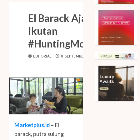
El Barack Ajak Anak-An
Ikutan
#HuntingMomogiRasaBa
EDITORIAL
8 SEPTEMBER 2023
Marketplus.id
– El
barack, putra sulung