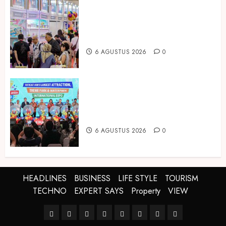
Temukan Ribuan Mainan dan
Produk Bayi dari Seluruh Dunia di
IBTE 2026
6 AGUSTUS 2026
0
Dorong Investasi Taman Rekreasi
dan Pariwisata Berkualitas, Fun
Asia Expo 2026 Resmi Digelar
6 AGUSTUS 2026
0
HEADLINES
BUSINESS
LIFE STYLE
TOURISM
TECHNO
EXPERT SAYS
Property
VIEW
HEADLINES
BUSINESS
LIFE
TOURISM
TECHNO
EXPERT
Property
VIEW