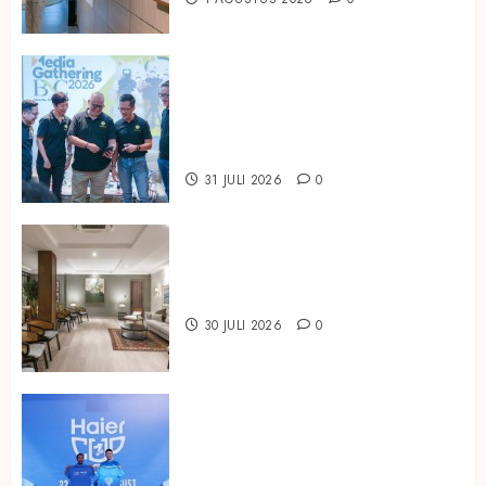
Perkuat Posisi sebagai Bank
Digital yang Sehat dan Tepercaya,
BNC Bukukan Laba Rp294,85
Miliar pada Semester I 2026
31 JULI 2026
0
Temukan Ruang untuk Terhubung
di ARTOTEL Casa Hangtuah
30 JULI 2026
0
Dukung Pembinaan Talenta Muda
Sepak Bola, Haier Indonesia Gelar
Haier Cup Indonesia 2026