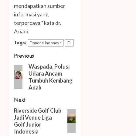
mendapatkan sumber
informasi yang
terpercaya,” kata dr.
Ariani.
Tags:
Danone Indonesia
IDI
Post
Previous
navigation
Previous
Waspada, Polusi
Udara Ancam
post:
Tumbuh Kembang
Anak
Next
Next
Riverside Golf Club
Jadi Venue Liga
post:
Golf Junior
Indonesia