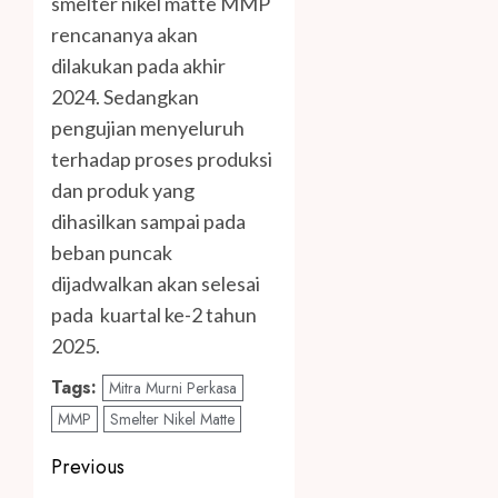
smelter nikel matte MMP
rencananya akan
dilakukan pada akhir
2024. Sedangkan
pengujian menyeluruh
terhadap proses produksi
dan produk yang
dihasilkan sampai pada
beban puncak
dijadwalkan akan selesai
pada kuartal ke-2 tahun
2025.
Tags:
Mitra Murni Perkasa
MMP
Smelter Nikel Matte
Post
Previous