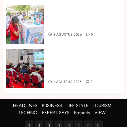
Susu Tango Kido Luncurkan Susu
Full Cream Fresh Milk Tanpa
Tambahan Sukrosa
3 AGUSTUS 2026
0
Hadir di Inagritech 2026, Pupuk
Hayati Dinosaurus Tawarkan
Solusi Pembenah Tanah Berbasis
Bio-Teknologi
1 AGUSTUS 2026
0
HEADLINES
BUSINESS
LIFE STYLE
TOURISM
TECHNO
EXPERT SAYS
Property
VIEW
HEADLINES
BUSINESS
LIFE
TOURISM
TECHNO
EXPERT
Property
VIEW