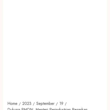
Home
2023
September
19
Dukung PMDN, Menteri Perindustrian Resmikan