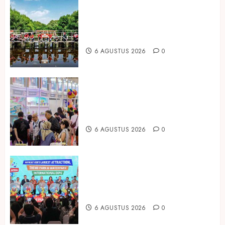
Peringati Hari Mangrove Sedunia,
Prudential Indonesia Tanam 5.500
Mangrove
6 AGUSTUS 2026
0
Temukan Ribuan Mainan dan
Produk Bayi dari Seluruh Dunia di
IBTE 2026
6 AGUSTUS 2026
0
Dorong Investasi Taman Rekreasi
dan Pariwisata Berkualitas, Fun
Asia Expo 2026 Resmi Digelar
6 AGUSTUS 2026
0