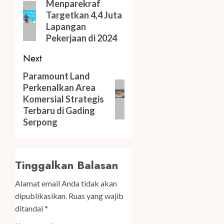
navigation
Previous
Menparekraf
Targetkan 4,4 Juta
post:
Lapangan
Pekerjaan di 2024
Next
Next
Paramount Land
Perkenalkan Area
post:
Komersial Strategis
Terbaru di Gading
Serpong
Tinggalkan Balasan
Alamat email Anda tidak akan
dipublikasikan.
Ruas yang wajib
ditandai
*