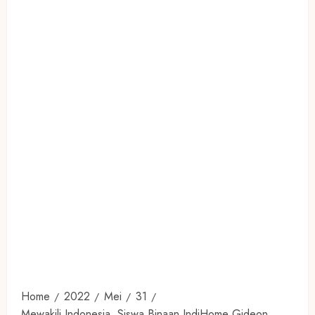
Home
2022
Mei
31
Mewakili Indonesia, Siswa Binaan IndiHome Gideon