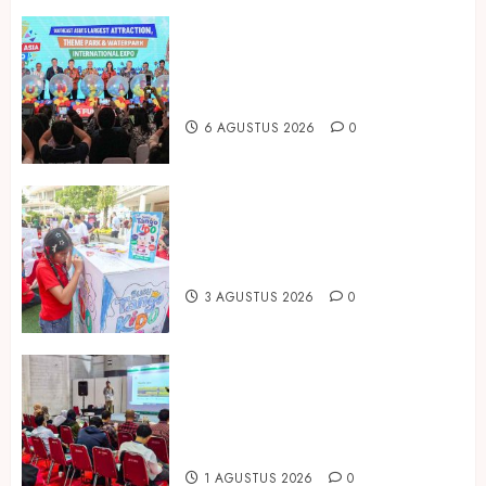
Dorong Investasi Taman Rekreasi
dan Pariwisata Berkualitas, Fun
Asia Expo 2026 Resmi Digelar
6 AGUSTUS 2026
0
Susu Tango Kido Luncurkan Susu
Full Cream Fresh Milk Tanpa
Tambahan Sukrosa
3 AGUSTUS 2026
0
Hadir di Inagritech 2026, Pupuk
Hayati Dinosaurus Tawarkan
Solusi Pembenah Tanah Berbasis
Bio-Teknologi
1 AGUSTUS 2026
0