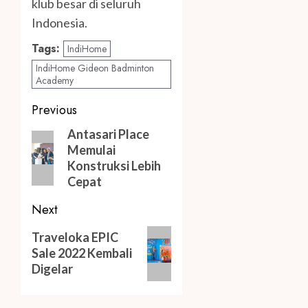
klub besar di seluruh
Indonesia.
Tags:
IndiHome
IndiHome Gideon Badminton
Academy
Post
Previous
navigation
Previous
Antasari Place
Memulai
post:
Konstruksi Lebih
Cepat
Next
Next
Traveloka EPIC
post:
Sale 2022 Kembali
Digelar