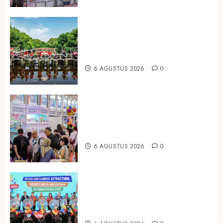
Peringati Hari Mangrove Sedunia,
Prudential Indonesia Tanam 5.500
Mangrove
6 AGUSTUS 2026
0
Temukan Ribuan Mainan dan
Produk Bayi dari Seluruh Dunia di
IBTE 2026
6 AGUSTUS 2026
0
Dorong Investasi Taman Rekreasi
dan Pariwisata Berkualitas, Fun
Asia Expo 2026 Resmi Digelar