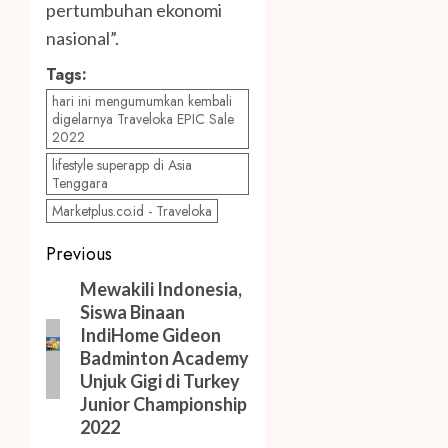
pertumbuhan ekonomi
nasional”.
Tags:
hari ini mengumumkan kembali
digelarnya Traveloka EPIC Sale
2022
lifestyle superapp di Asia
Tenggara
Marketplus.co.id - Traveloka
Post
Previous
navigation
Previous
Mewakili Indonesia,
Siswa Binaan
post:
IndiHome Gideon
Badminton Academy
Unjuk Gigi di Turkey
Junior Championship
2022