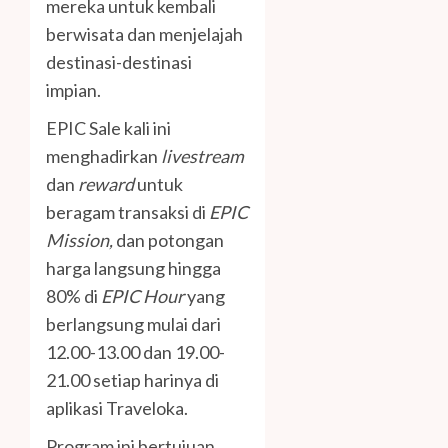
mereka untuk kembali
berwisata dan menjelajah
destinasi-destinasi
impian.
EPIC Sale kali ini
menghadirkan
livestream
dan
reward
untuk
beragam transaksi di
EPIC
Mission,
dan potongan
harga langsung hingga
80% di
EPIC Hour
yang
berlangsung mulai dari
12.00-13.00 dan 19.00-
21.00 setiap harinya di
aplikasi Traveloka.
Program ini bertujuan