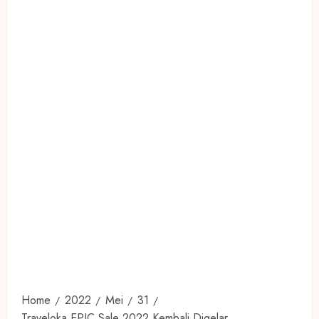
Home
2022
Mei
31
Traveloka EPIC Sale 2022 Kembali Digelar