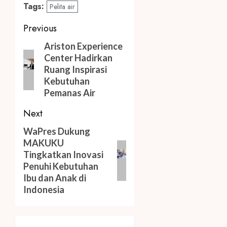
Tags:
Pelita air
Post
Previous
navigation
Previous
Ariston Experience
Center Hadirkan
post:
Ruang Inspirasi
Kebutuhan
Pemanas Air
Next
Next
WaPres Dukung
MAKUKU
post:
Tingkatkan Inovasi
Penuhi Kebutuhan
Ibu dan Anak di
Indonesia