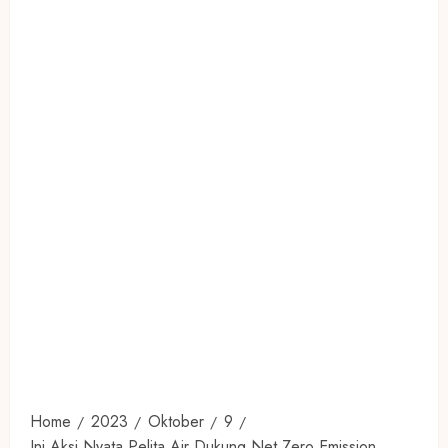
Home
2023
Oktober
9
Ini Aksi Nyata Pelita Air Dukung Net Zero Emission