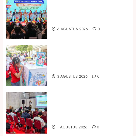
Dorong Investasi Taman Rekreasi
dan Pariwisata Berkualitas, Fun
Asia Expo 2026 Resmi Digelar
6 AGUSTUS 2026
0
Susu Tango Kido Luncurkan Susu
Full Cream Fresh Milk Tanpa
Tambahan Sukrosa
3 AGUSTUS 2026
0
Hadir di Inagritech 2026, Pupuk
Hayati Dinosaurus Tawarkan
Solusi Pembenah Tanah Berbasis
Bio-Teknologi
1 AGUSTUS 2026
0