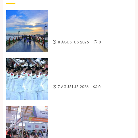
Ini Lima Tren Perjalanan yang
Membentuk Industri Wisata di
Paruh Kedua 2026
8 AGUSTUS 2026
0
Songkok BHS dan Atlas Kembali
Hadirkan Edisi Paskibraka
7 AGUSTUS 2026
0
Kembali Hadir di Jakarta, IGHE
2026 Jadi Gerbang Inovasi dan
Peluang Bisnis Industri Gifts dan
Housewares Asia Tenggara