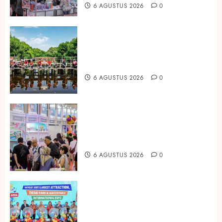
6 AGUSTUS 2026
0
Peringati Hari Mangrove Sedunia,
Prudential Indonesia Tanam 5.500
Mangrove
6 AGUSTUS 2026
0
Temukan Ribuan Mainan dan
Produk Bayi dari Seluruh Dunia di
IBTE 2026
6 AGUSTUS 2026
0
Dorong Investasi Taman Rekreasi
dan Pariwisata Berkualitas, Fun
Asia Expo 2026 Resmi Digelar