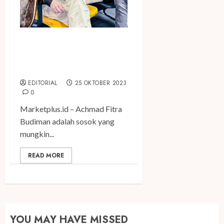
Ini Kisah Sukses Suami Crazy
Rich Aceh Shella Saukia,
Achmad Fitra
EDITORIAL
25 OKTOBER 2023
0
Marketplus.id – Achmad Fitra
Budiman adalah sosok yang
mungkin...
READ MORE
YOU MAY HAVE MISSED