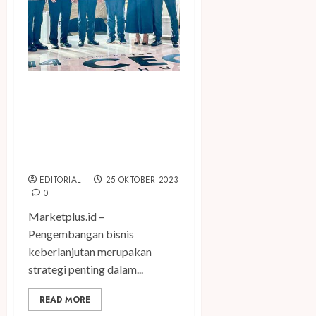
Wujudkan Visi
Keberlanjutan, Danone
Indonesia Tunjukkan
Komitmen dalam Penerapan
ESG
EDITORIAL
25 OKTOBER 2023
0
Marketplus.id –
Pengembangan bisnis
keberlanjutan merupakan
strategi penting dalam...
READ MORE