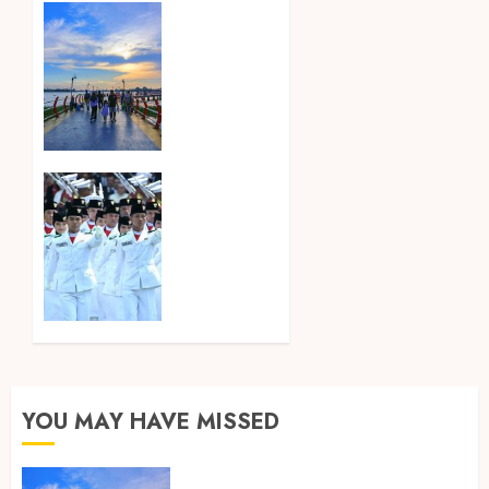
Ini Lima
Tren
Perjalanan
yang
Membentuk
Industri
Wisata
di Paruh
Songkok
Kedua
BHS dan
2026
Atlas
Kembali
8
Hadirkan
AGUSTUS
Edisi
2026
Paskibraka
0
7
AGUSTUS
2026
YOU MAY HAVE MISSED
0