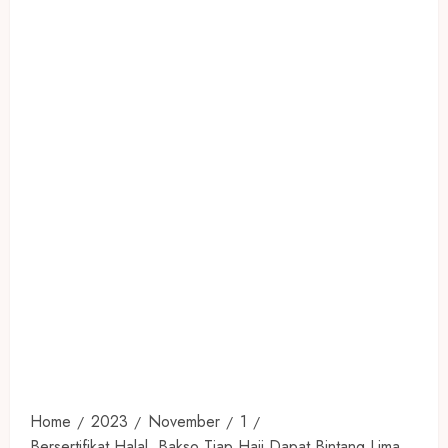
Home
2023
November
1
Bersertifikat Halal, Bakso Tjap Haji Dapat Bintang Lima