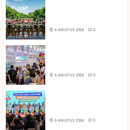
Peringati Hari Mangrove Sedunia,
Prudential Indonesia Tanam 5.500
Mangrove
6 AGUSTUS 2026
0
Temukan Ribuan Mainan dan
Produk Bayi dari Seluruh Dunia di
IBTE 2026
6 AGUSTUS 2026
0
Dorong Investasi Taman Rekreasi
dan Pariwisata Berkualitas, Fun
Asia Expo 2026 Resmi Digelar
6 AGUSTUS 2026
0