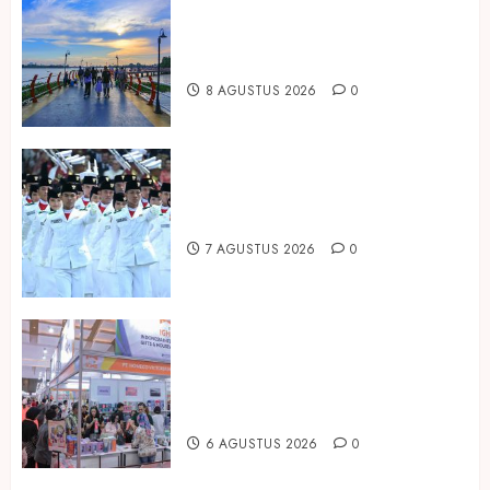
Ini Lima Tren Perjalanan yang
Membentuk Industri Wisata di
Paruh Kedua 2026
8 AGUSTUS 2026
0
Songkok BHS dan Atlas Kembali
Hadirkan Edisi Paskibraka
7 AGUSTUS 2026
0
Kembali Hadir di Jakarta, IGHE
2026 Jadi Gerbang Inovasi dan
Peluang Bisnis Industri Gifts dan
Housewares Asia Tenggara
6 AGUSTUS 2026
0