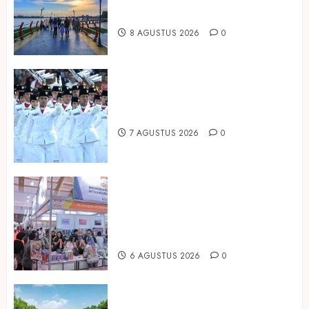
Paruh Kedua 2026
8 AGUSTUS 2026
0
Songkok BHS dan Atlas Kembali
Hadirkan Edisi Paskibraka
7 AGUSTUS 2026
0
Kembali Hadir di Jakarta, IGHE
2026 Jadi Gerbang Inovasi dan
Peluang Bisnis Industri Gifts dan
Housewares Asia Tenggara
6 AGUSTUS 2026
0
Peringati Hari Mangrove Sedunia,