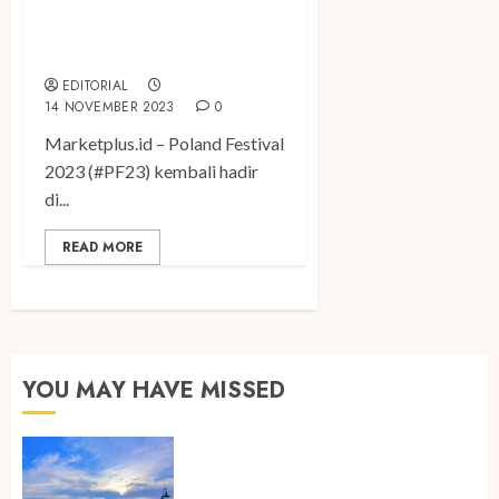
Poland Festival 2023
Kembali Hadir di 5 Kota
Indonesia
EDITORIAL
14 NOVEMBER 2023
0
Marketplus.id – Poland Festival
2023 (#PF23) kembali hadir
di...
READ MORE
YOU MAY HAVE MISSED
Ini Lima Tren Perjalanan yang
Membentuk Industri Wisata di