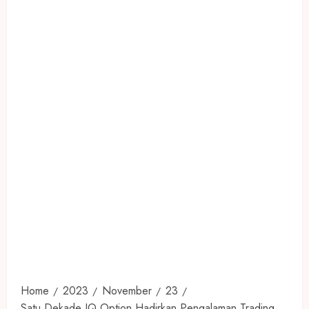
Home
2023
November
23
Satu Dekade IQ Option Hadirkan Pengalaman Trading