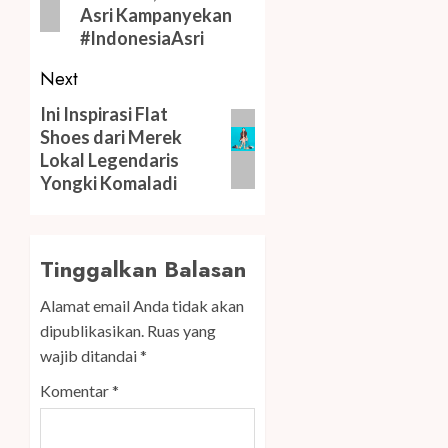
Asri Kampanyekan
#IndonesiaAsri
Next
Next
Ini Inspirasi Flat
Shoes dari Merek
post:
Lokal Legendaris
Yongki Komaladi
Tinggalkan Balasan
Alamat email Anda tidak akan
dipublikasikan.
Ruas yang
wajib ditandai
*
Komentar
*