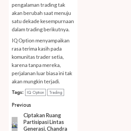
pengalaman trading tak
akan berubah saat menuju
satu dekade kesempurnaan
dalam trading berikutnya.
IQ Option menyampaikan
rasa terima kasih pada
komunitas trader setia,
karena tanpa mereka,
perjalanan luar biasa ini tak
akan mungkin terjadi.
Tags:
IQ Option
Trading
Post
Previous
navigation
Previous
Ciptakan Ruang
Partisipasi Lintas
post:
Generasi, Chandra