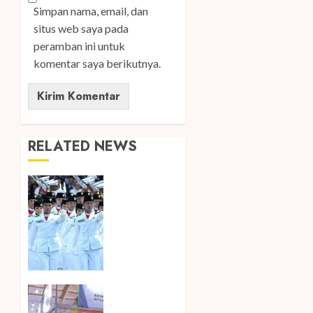
Simpan nama, email, dan
situs web saya pada
peramban ini untuk
komentar saya berikutnya.
RELATED NEWS
Songkok
BHS dan
Atlas
Kembali
Hadirkan
Edisi
Paskibraka
Kembali
7
Hadir di