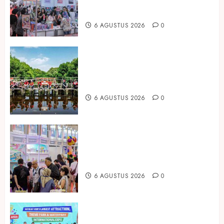
Peluang Bisnis Industri Gifts dan
Housewares Asia Tenggara
6 AGUSTUS 2026
0
Peringati Hari Mangrove Sedunia,
Prudential Indonesia Tanam 5.500
Mangrove
6 AGUSTUS 2026
0
Temukan Ribuan Mainan dan
Produk Bayi dari Seluruh Dunia di
IBTE 2026
6 AGUSTUS 2026
0
Dorong Investasi Taman Rekreasi