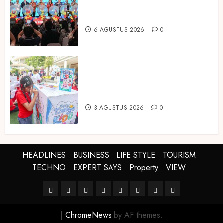
dan Pariwisata Berkualitas, Fun
Asia Expo 2026 Resmi Digelar
6 AGUSTUS 2026
0
Susu Tango Kido Luncurkan Susu
Full Cream Fresh Milk Tanpa
Tambahan Sukrosa
3 AGUSTUS 2026
0
HEADLINES
BUSINESS
LIFE STYLE
TOURISM
TECHNO
EXPERT SAYS
Property
VIEW
HEADLINES
BUSINESS
LIFE
TOURISM
TECHNO
EXPERT
Property
VIEW
STYLE
SAYS
|
ChromeNews
by AF themes.