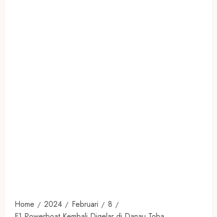
Home
2024
Februari
8
F1 Powerboat Kembali Digelar di Danau Toba,