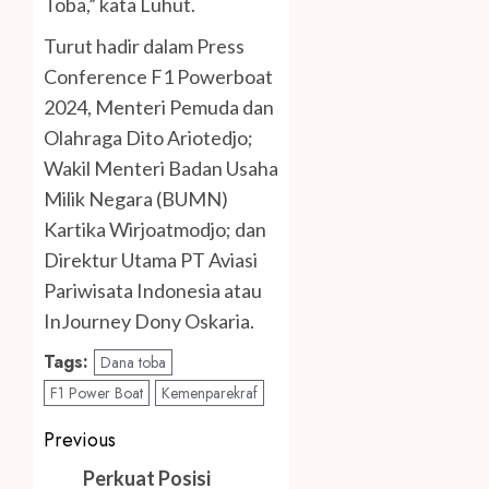
Toba,” kata Luhut.
Turut hadir dalam Press
Conference F1 Powerboat
2024, Menteri Pemuda dan
Olahraga Dito Ariotedjo;
Wakil Menteri Badan Usaha
Milik Negara (BUMN)
Kartika Wirjoatmodjo; dan
Direktur Utama PT Aviasi
Pariwisata Indonesia atau
InJourney Dony Oskaria.
Tags:
Dana toba
F1 Power Boat
Kemenparekraf
Post
Previous
navigation
Previous
Perkuat Posisi