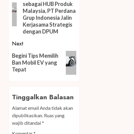
sebagai HUB Produk
post:
Malaysia, PT Perdana
Grup Indonesia Jalin
Kerjasama Strategis
dengan DPUM
Next
Next
Begini Tips Memilih
post:
Ban Mobil EV yang
Tepat
Tinggalkan Balasan
Alamat email Anda tidak akan
dipublikasikan.
Ruas yang
wajib ditandai
*
Komentar
*