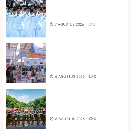
Songkok BHS dan Atlas Kembali
Hadirkan Edisi Paskibraka
7 AGUSTUS 2026
0
Kembali Hadir di Jakarta, IGHE
2026 Jadi Gerbang Inovasi dan
Peluang Bisnis Industri Gifts dan
Housewares Asia Tenggara
6 AGUSTUS 2026
0
Peringati Hari Mangrove Sedunia,
Prudential Indonesia Tanam 5.500
Mangrove
6 AGUSTUS 2026
0