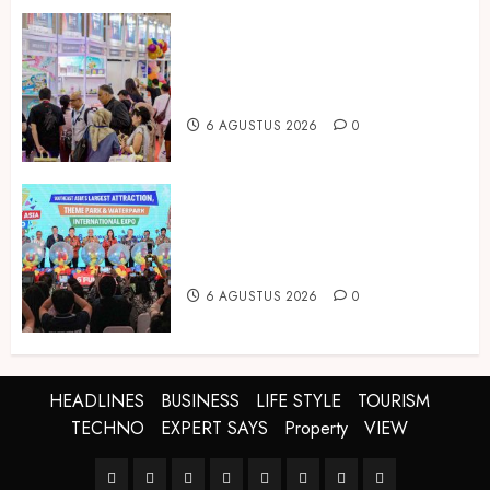
Temukan Ribuan Mainan dan
Produk Bayi dari Seluruh Dunia di
IBTE 2026
6 AGUSTUS 2026
0
Dorong Investasi Taman Rekreasi
dan Pariwisata Berkualitas, Fun
Asia Expo 2026 Resmi Digelar
6 AGUSTUS 2026
0
HEADLINES
BUSINESS
LIFE STYLE
TOURISM
TECHNO
EXPERT SAYS
Property
VIEW
HEADLINES
BUSINESS
LIFE
TOURISM
TECHNO
EXPERT
Property
VIEW