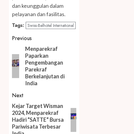
dan keunggulan dalam
pelayanan dan fasilitas.
Tags:
Swiss-Belhotel International
Post
Previous
navigation
Previous
Menparekraf
Paparkan
post:
Pengembangan
Parekraf
Berkelanjutan di
India
Next
Next
Kejar Target Wisman
2024, Menparekraf
post:
Hadiri “SATTE” Bursa
Pariwisata Terbesar
India