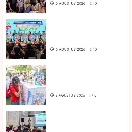
6 AGUSTUS 2026
0
Dorong Investasi Taman Rekreasi
dan Pariwisata Berkualitas, Fun
Asia Expo 2026 Resmi Digelar
6 AGUSTUS 2026
0
Susu Tango Kido Luncurkan Susu
Full Cream Fresh Milk Tanpa
Tambahan Sukrosa
3 AGUSTUS 2026
0
Hadir di Inagritech 2026, Pupuk
Hayati Dinosaurus Tawarkan
Solusi Pembenah Tanah Berbasis