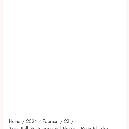
Home
2024
Februari
23
Swiss-Belhotel International Ekspansi Perhotelan ke