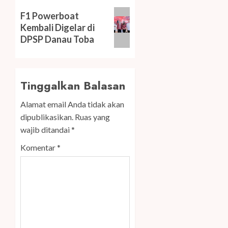
Next
F1 Powerboat
post:
Kembali Digelar di
DPSP Danau Toba
Tinggalkan Balasan
Alamat email Anda tidak akan
dipublikasikan.
Ruas yang
wajib ditandai
*
Komentar
*