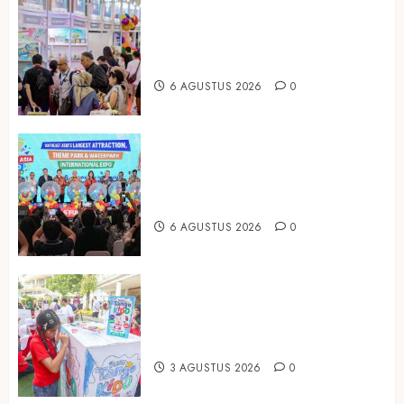
Temukan Ribuan Mainan dan
Produk Bayi dari Seluruh Dunia di
IBTE 2026
6 AGUSTUS 2026
0
Dorong Investasi Taman Rekreasi
dan Pariwisata Berkualitas, Fun
Asia Expo 2026 Resmi Digelar
6 AGUSTUS 2026
0
Susu Tango Kido Luncurkan Susu
Full Cream Fresh Milk Tanpa
Tambahan Sukrosa
3 AGUSTUS 2026
0