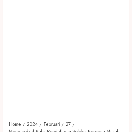
Home
2024
Februari
27
Menparekraf Buka Pendaftaran Seleksi Bersama Masuk