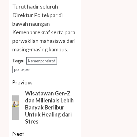
Turut hadir seluruh
Direktur Poltekpar di
bawah naungan
Kemenparekraf serta para
perwakilan mahasiswa dari
masing-masing kampus.
Tags:
Kemenparekraf
poltekpar
Post
Previous
navigation
Previous
Wisatawan Gen-Z
dan Millenials Lebih
post:
Banyak Berlibur
Untuk Healing dari
Stres
Next