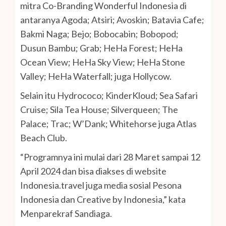
mitra Co-Branding Wonderful Indonesia di
antaranya Agoda; Atsiri; Avoskin; Batavia Cafe;
Bakmi Naga; Bejo; Bobocabin; Bobopod;
Dusun Bambu; Grab; HeHa Forest; HeHa
Ocean View; HeHa Sky View; HeHa Stone
Valley; HeHa Waterfall; juga Hollycow.
Selain itu Hydrococo; KinderKloud; Sea Safari
Cruise; Sila Tea House; Silverqueen; The
Palace; Trac; W’Dank; Whitehorse juga Atlas
Beach Club.
“Programnya ini mulai dari 28 Maret sampai 12
April 2024 dan bisa diakses di website
Indonesia.travel juga media sosial Pesona
Indonesia dan Creative by Indonesia,” kata
Menparekraf Sandiaga.