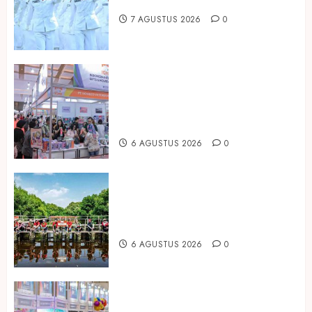
Hadirkan Edisi Paskibraka
7 AGUSTUS 2026
0
Kembali Hadir di Jakarta, IGHE
2026 Jadi Gerbang Inovasi dan
Peluang Bisnis Industri Gifts dan
Housewares Asia Tenggara
6 AGUSTUS 2026
0
Peringati Hari Mangrove Sedunia,
Prudential Indonesia Tanam 5.500
Mangrove
6 AGUSTUS 2026
0
Temukan Ribuan Mainan dan