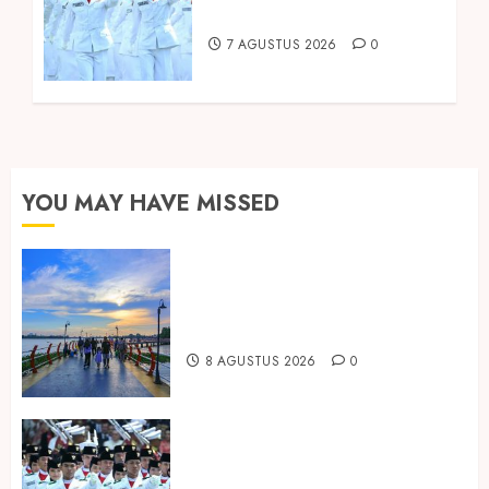
Paskibraka
7 AGUSTUS 2026
0
YOU MAY HAVE MISSED
Ini Lima Tren Perjalanan yang
Membentuk Industri Wisata di
Paruh Kedua 2026
8 AGUSTUS 2026
0
Songkok BHS dan Atlas Kembali