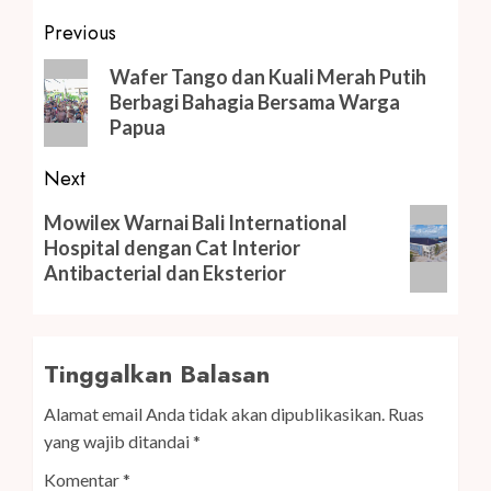
Post
Previous
navigation
Previous
Wafer Tango dan Kuali Merah Putih
post:
Berbagi Bahagia Bersama Warga
Papua
Next
Next
Mowilex Warnai Bali International
post:
Hospital dengan Cat Interior
Antibacterial dan Eksterior
Tinggalkan Balasan
Alamat email Anda tidak akan dipublikasikan.
Ruas
yang wajib ditandai
*
Komentar
*