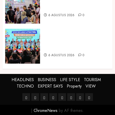
Produk Bayi dari Seluruh Dunia di
IBTE 2026
6 AGUSTUS 2026
0
Dorong Investasi Taman Rekreasi
dan Pariwisata Berkualitas, Fun
Asia Expo 2026 Resmi Digelar
6 AGUSTUS 2026
0
HEADLINES
BUSINESS
LIFE STYLE
TOURISM
TECHNO
EXPERT SAYS
Property
VIEW
HEADLINES
BUSINESS
LIFE
TOURISM
TECHNO
EXPERT
Property
VIEW
STYLE
SAYS
|
ChromeNews
by AF themes.