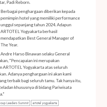
ar, Padi Reborn.
Berbagai penghargaan diberikan kepada
pemimpin hotel yang memiliki performance
unggul sepanjang tahun 2024. Adapun
ARTOTEL Yogyakarta berhasil
mendapatkan Best General Manager of
The Year.
Andre Harso Binawan selaku General
an, “Pencapaian ini merupakan
im ARTOTEL Yogyakarta atas seluruh
rikan. Adanya penghargaan ini akan kami
ng terbaik bagi seluruh tamu. Tak hanya itu,
teladan khususnya di bidang Pariwisata
a.”
roup Leaders Summit
artotel yogyakarta