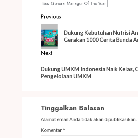
Best General Manager Of The Year
Post
Previous
navigation
Previous
Dukung Kebutuhan Nutrisi An
post:
Gerakan 1000 Cerita Bunda A
Next
Next
Dukung UMKM Indonesia Naik Kelas, CP
post:
Pengelolaan UMKM
Tinggalkan Balasan
Alamat email Anda tidak akan dipublikasikan.
Komentar
*