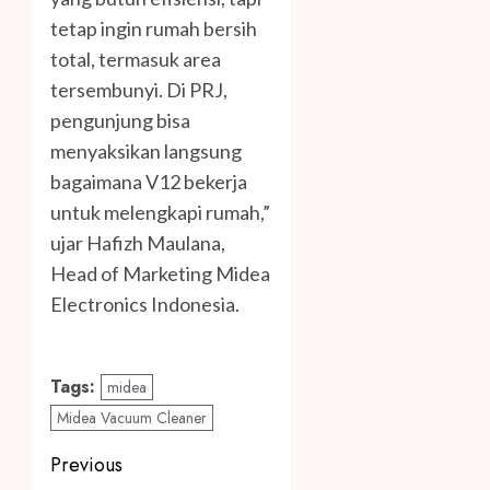
tetap ingin rumah bersih
total, termasuk area
tersembunyi. Di PRJ,
pengunjung bisa
menyaksikan langsung
bagaimana V12 bekerja
untuk melengkapi rumah,”
ujar Hafizh Maulana,
Head of Marketing Midea
Electronics Indonesia.
Tags:
midea
Midea Vacuum Cleaner
Post
Previous