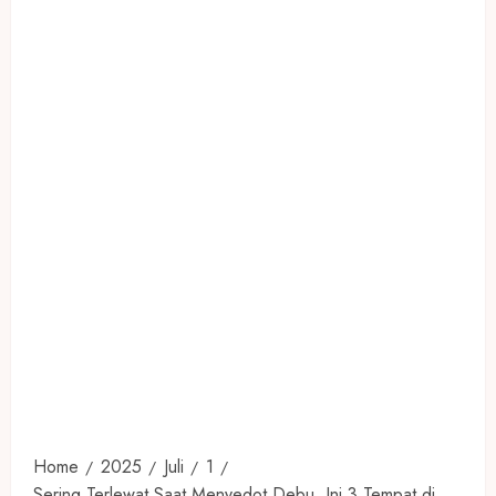
Home
2025
Juli
1
Sering Terlewat Saat Menyedot Debu, Ini 3 Tempat di