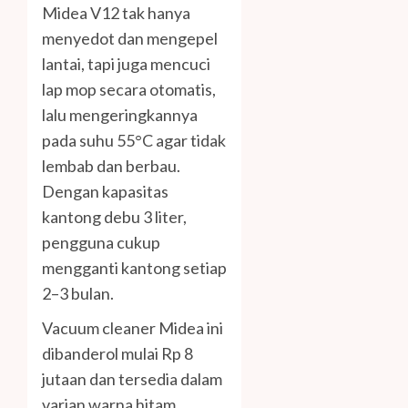
Midea V12 tak hanya
menyedot dan mengepel
lantai, tapi juga mencuci
lap mop secara otomatis,
lalu mengeringkannya
pada suhu 55°C agar tidak
lembab dan berbau.
Dengan kapasitas
kantong debu 3 liter,
pengguna cukup
mengganti kantong setiap
2–3 bulan.
Vacuum cleaner Midea ini
dibanderol mulai Rp 8
jutaan dan tersedia dalam
varian warna hitam.