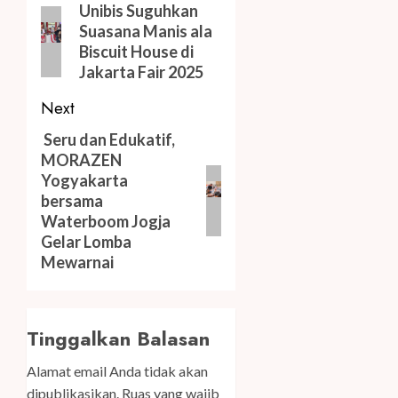
navigation
Previous
Unibis Suguhkan
Suasana Manis ala
post:
Biscuit House di
Jakarta Fair 2025
Next
Next
Seru dan Edukatif,
MORAZEN
post:
Yogyakarta
bersama
Waterboom Jogja
Gelar Lomba
Mewarnai
Tinggalkan Balasan
Alamat email Anda tidak akan
dipublikasikan.
Ruas yang wajib