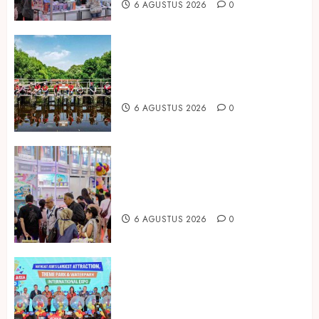
6 AGUSTUS 2026
0
Peringati Hari Mangrove Sedunia,
Prudential Indonesia Tanam 5.500
Mangrove
6 AGUSTUS 2026
0
Temukan Ribuan Mainan dan
Produk Bayi dari Seluruh Dunia di
IBTE 2026
6 AGUSTUS 2026
0
Dorong Investasi Taman Rekreasi
dan Pariwisata Berkualitas, Fun
Asia Expo 2026 Resmi Digelar