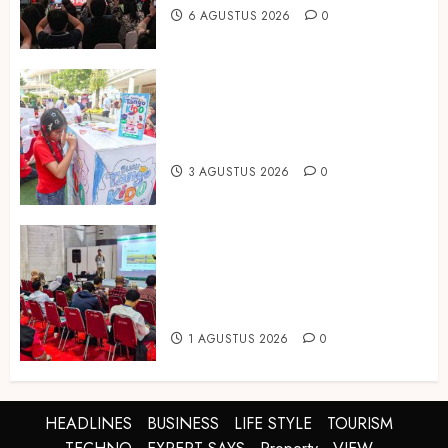
6 AGUSTUS 2026
0
Susu Tango Kido Luncurkan Susu
Full Cream Fresh Milk Tanpa
Tambahan Sukrosa
3 AGUSTUS 2026
0
Hadir di Inagritech 2026, Pupuk
Hayati Dinosaurus Tawarkan
Solusi Pembenah Tanah Berbasis
Bio-Teknologi
1 AGUSTUS 2026
0
HEADLINES
BUSINESS
LIFE STYLE
TOURISM